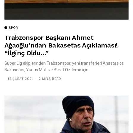
SPOR
Trabzonspor Başkanı Ahmet
Ağaoğlu’ndan Bakasetas Açıklaması!
“İlginç Oldu…”
Süper Lig ekiplerinden Trabzonspor, yeni transferleri Anastasios
Bakasetas, Yunus Mallı ve Berat Özdemir için...
12 ŞUBAT 2021
2 MINS READ