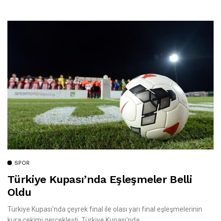
SPOR
Türkiye Kupası’nda Eşleşmeler Belli
Oldu
Türkiye Kupası'nda çeyrek final ile olası yarı final eşleşmelerinin
kura çekimi gerçekleşti. Türkiye Kupası'nda...