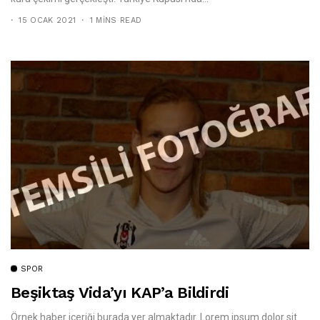
15 OCAK 2021
1 MINS READ
SPOR
Beşiktaş Vida’yı KAP’a Bildirdi
Örnek haber içeriği burada yer almaktadır. Lorem ipsum dolor sit