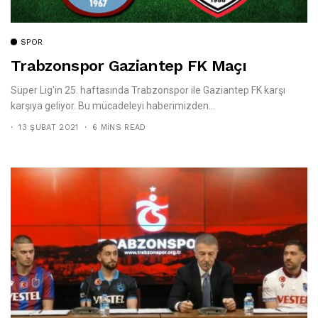
SPOR
Trabzonspor Gaziantep FK Maçı
Süper Lig'in 25. haftasında Trabzonspor ile Gaziantep FK karşı
karşıya geliyor. Bu mücadeleyi haberimizden...
13 ŞUBAT 2021
6 MINS READ