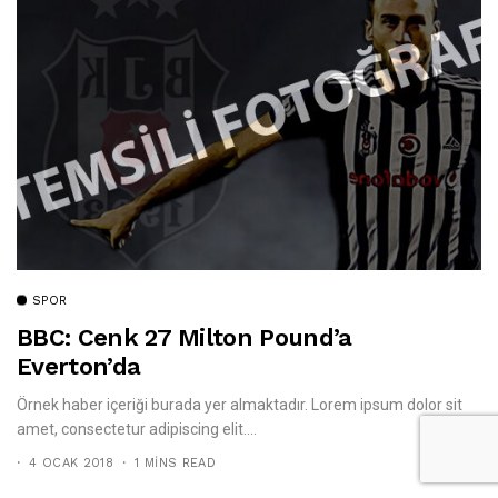
SPOR
BBC: Cenk 27 Milton Pound’a
Everton’da
Örnek haber içeriği burada yer almaktadır. Lorem ipsum dolor sit
amet, consectetur adipiscing elit....
4 OCAK 2018
1 MINS READ