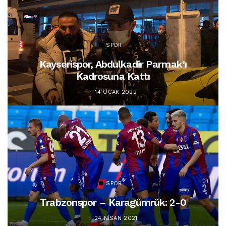
SPOR
Kayserispor, Abdulkadir Parmak’ı
Kadrosuna Kattı
14 OCAK 2022
SPOR
Trabzonspor – Karagümrük: 2-0
24 NISAN 2021