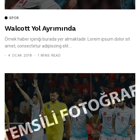
SPOR
Walcott Yol Ayrımında
Örnek haber içeriği burada yer almaktadır. Lorem ipsum dolor sit
amet, consectetur adipiscing elit....
4 OCAK 2018
1 MINS READ