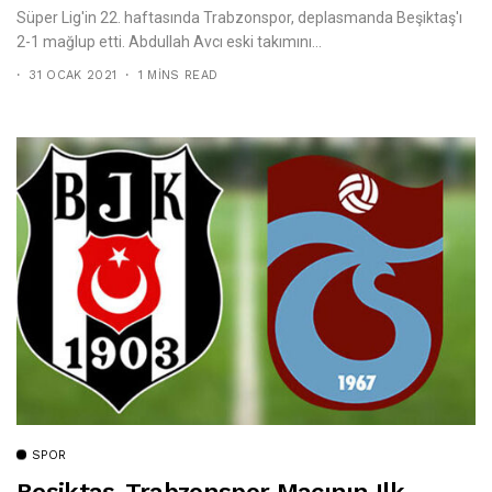
Süper Lig'in 22. haftasında Trabzonspor, deplasmanda Beşiktaş'ı
2-1 mağlup etti. Abdullah Avcı eski takımını...
31 OCAK 2021
1 MINS READ
SPOR
Beşiktaş-Trabzonspor Maçının Ilk