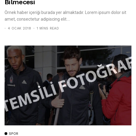
Bilmecesi
Örnek haber içeriği burada yer almaktadır. Lorem ipsum dolor sit
amet, consectetur adipiscing elit....
4 OCAK 2018
1 MINS READ
SPOR