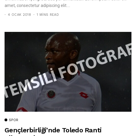
amet, consectetur adipiscing elit....
4 OCAK 2018
1 MINS READ
SPOR
Gençlerbirliği’nde Toledo Ranti