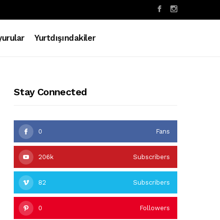
urular
Yurtdışındakiler
Stay Connected
0
Fans
206k
Subscribers
82
Subscribers
0
Followers