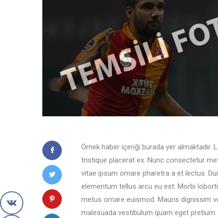
Örnek haber içeriği burada yer almaktadır. 
tristique placerat ex. Nunc consectetur me
vitae ipsum ornare pharetra a et lectus. Duis 
elementum tellus arcu eu est. Morbi loborti
metus ornare euismod. Mauris dignissim ves
malesuada vestibulum quam eget pretium. Su