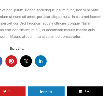
ique et non ipsum. Donec scelerisque ipsum nunc, non venenatis
dum ut nunc sit amet, porttitor aliquet nulla. In sit amet laoreet
imperdiet dui. Sed faucibus lacus a ultricies congue. Nullam
cus erat condimentum dui, et accumsan mauris massa quis
ctor. Mauris aliquam nisi id euismod consectetur.
Share this...
PIN
SHARE
SHARE