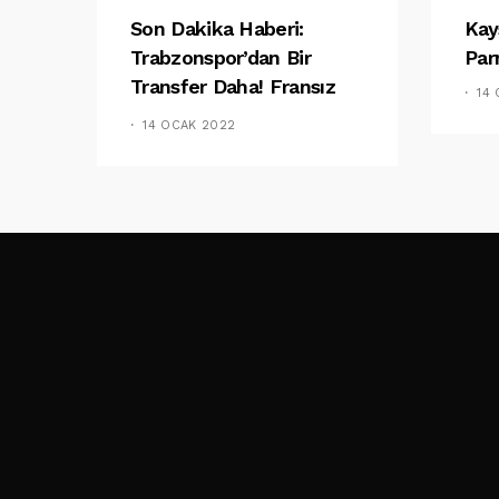
Son Dakika Haberi:
Kay
Trabzonspor’dan Bir
Par
Transfer Daha! Fransız
14
Basını Duyurdu
14 OCAK 2022