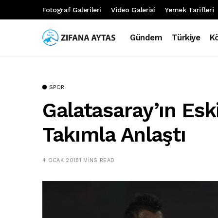
Fotograf Galerileri
Video Galerisi
Yemek Tarifleri
Gündem
Türkiye
K
SPOR
Galatasaray’ın Eski
Takımla Anlaştı
4 OCAK 2018
1 MINS READ