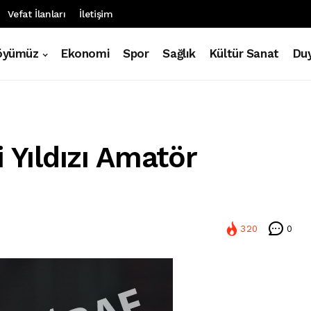
Vefat İlanları
İletişim
öyümüz
Ekonomi
Spor
Sağlık
Kültür Sanat
Duy
 Yıldızı Amatör
320
0