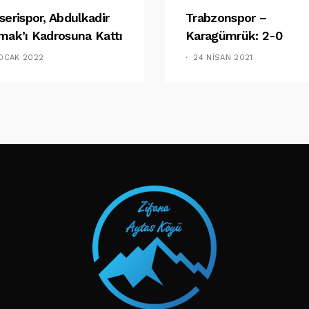
serispor, Abdulkadir
Trabzonspor –
mak’ı Kadrosuna Kattı
Karagümrük: 2-0
 OCAK 2022
24 NISAN 2021
TAKIP ET