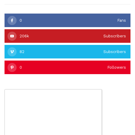
0
Fans
206k
Subscribers
82
Subscribers
0
Followers