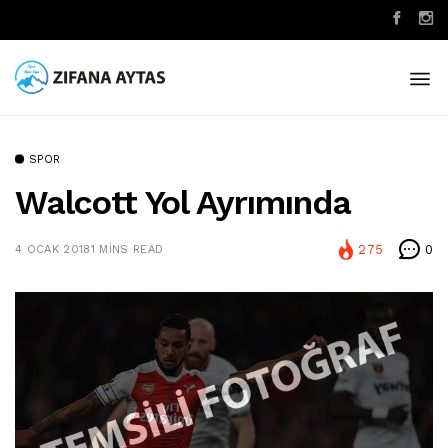
SPOR
Walcott Yol Ayrımında
275
0
4 OCAK 2018
1 MINS READ