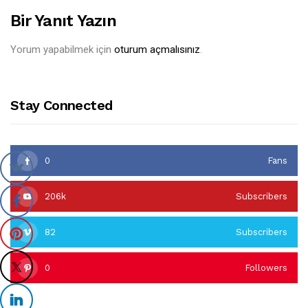
Bir Yanıt Yazın
Yorum yapabilmek için
oturum açmalısınız
.
Stay Connected
0
Fans
206k
Subscribers
82
Subscribers
0
Followers