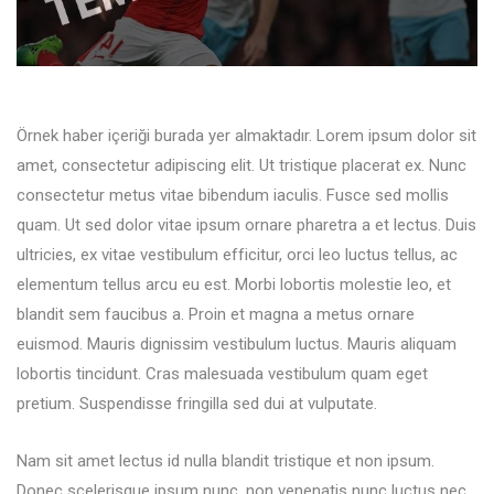
Örnek haber içeriği burada yer almaktadır. Lorem ipsum dolor sit
amet, consectetur adipiscing elit. Ut tristique placerat ex. Nunc
consectetur metus vitae bibendum iaculis. Fusce sed mollis
quam. Ut sed dolor vitae ipsum ornare pharetra a et lectus. Duis
ultricies, ex vitae vestibulum efficitur, orci leo luctus tellus, ac
elementum tellus arcu eu est. Morbi lobortis molestie leo, et
blandit sem faucibus a. Proin et magna a metus ornare
euismod. Mauris dignissim vestibulum luctus. Mauris aliquam
lobortis tincidunt. Cras malesuada vestibulum quam eget
pretium. Suspendisse fringilla sed dui at vulputate.
Nam sit amet lectus id nulla blandit tristique et non ipsum.
Donec scelerisque ipsum nunc, non venenatis nunc luctus nec.