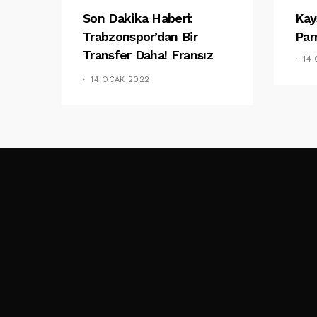
Son Dakika Haberi:
Kay
Trabzonspor’dan Bir
Par
Transfer Daha! Fransız
14
Basını Duyurdu
14 OCAK 2022