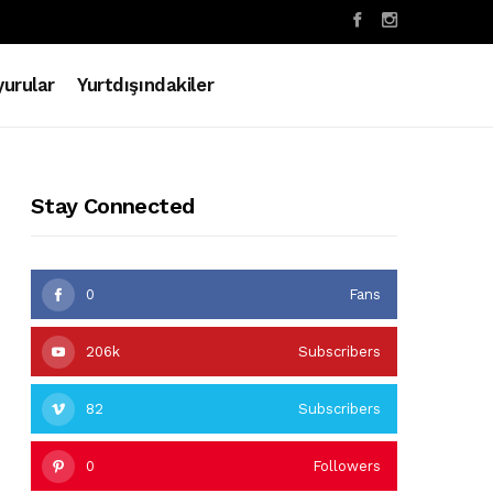
urular
Yurtdışındakiler
Stay Connected
0
Fans
206k
Subscribers
82
Subscribers
0
Followers