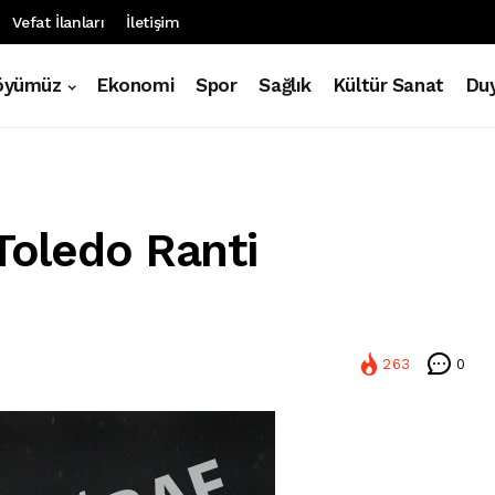
Vefat İlanları
İletişim
öyümüz
Ekonomi
Spor
Sağlık
Kültür Sanat
Duy
 Toledo Ranti
263
0