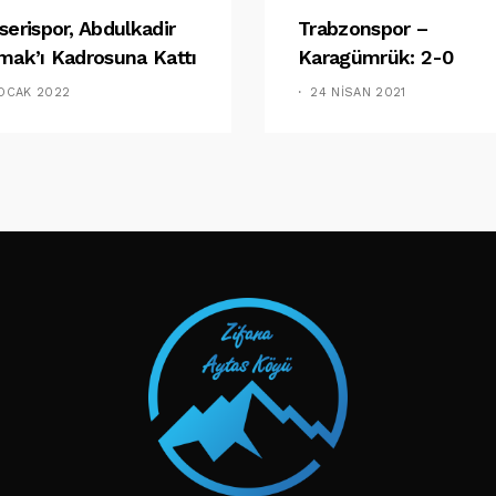
serispor, Abdulkadir
Trabzonspor –
mak’ı Kadrosuna Kattı
Karagümrük: 2-0
 OCAK 2022
24 NISAN 2021
TAKIP ET