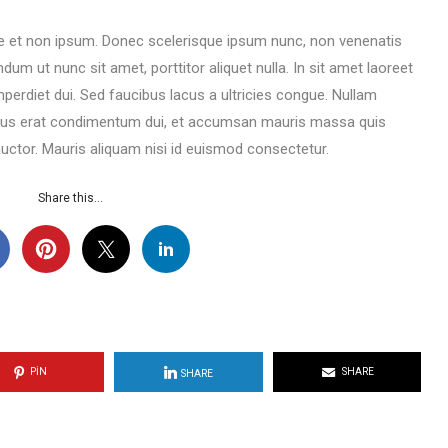
ique et non ipsum. Donec scelerisque ipsum nunc, non venenatis
dum ut nunc sit amet, porttitor aliquet nulla. In sit amet laoreet
imperdiet dui. Sed faucibus lacus a ultricies congue. Nullam
cus erat condimentum dui, et accumsan mauris massa quis
ctor. Mauris aliquam nisi id euismod consectetur.
Share this...
PIN
SHARE
SHARE