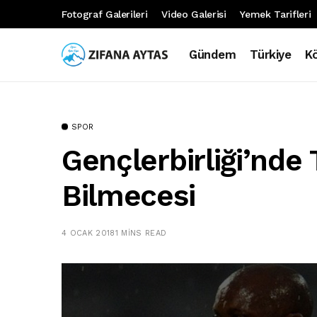
Fotograf Galerileri
Video Galerisi
Yemek Tarifleri
Gündem
Türkiye
K
SPOR
Gençlerbirliği’nde
Bilmecesi
4 OCAK 2018
1 MINS READ