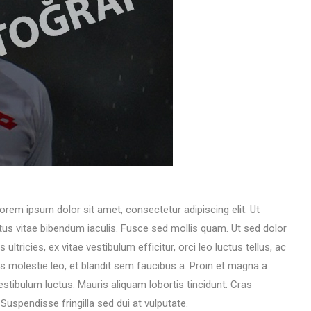
Lorem ipsum dolor sit amet, consectetur adipiscing elit. Ut
tus vitae bibendum iaculis. Fusce sed mollis quam. Ut sed dolor
ultricies, ex vitae vestibulum efficitur, orci leo luctus tellus, ac
s molestie leo, et blandit sem faucibus a. Proin et magna a
tibulum luctus. Mauris aliquam lobortis tincidunt. Cras
spendisse fringilla sed dui at vulputate.