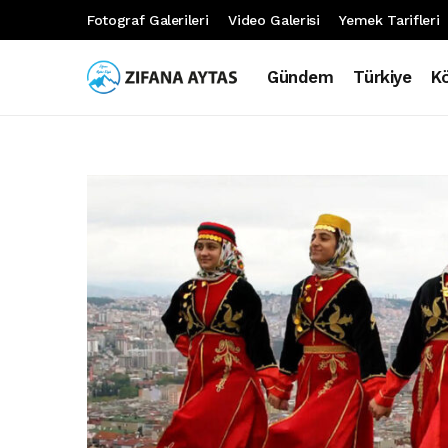
Fotograf Galerileri
Video Galerisi
Yemek Tarifleri
Gündem
Türkiye
K