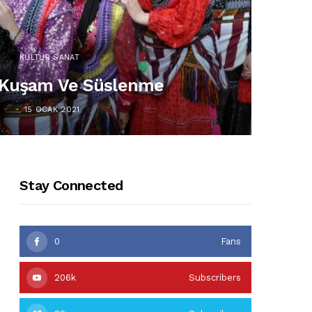
KÜLTÜR SANAT
 Kuşam Ve Süslenme
15 OCAK 2021
Stay Connected
0
Fans
206k
Subscribers