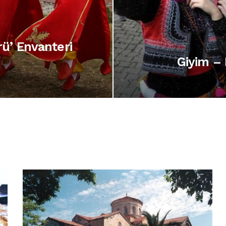
rü’ Envanteri
u
Giyim –