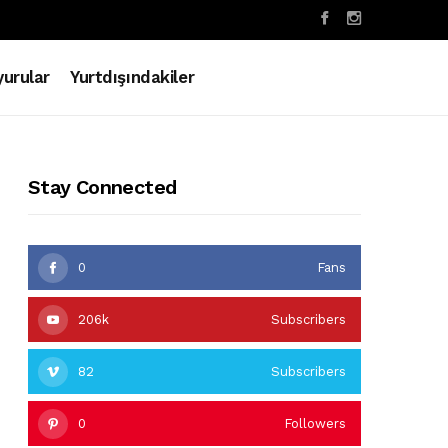
urular
Yurtdışındakiler
Stay Connected
0
Fans
206k
Subscribers
82
Subscribers
0
Followers