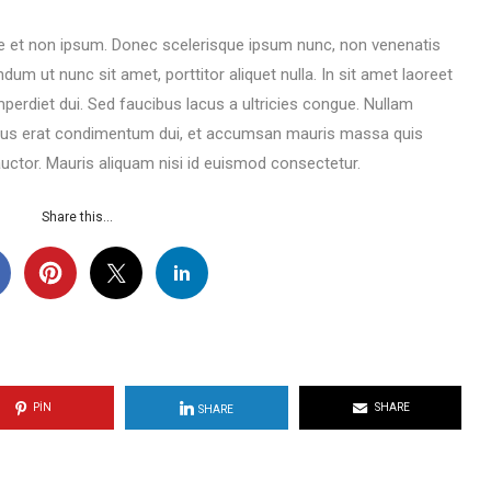
ique et non ipsum. Donec scelerisque ipsum nunc, non venenatis
dum ut nunc sit amet, porttitor aliquet nulla. In sit amet laoreet
imperdiet dui. Sed faucibus lacus a ultricies congue. Nullam
cus erat condimentum dui, et accumsan mauris massa quis
ctor. Mauris aliquam nisi id euismod consectetur.
Share this...
PIN
SHARE
SHARE