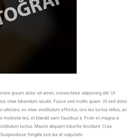
Lorem ipsum dolor sit amet, consectetur adipiscing elit. Ut
tus vitae bibendum iaculis. Fusce sed mollis quam. Ut sed dolor
ultricies, ex vitae vestibulum efficitur, orci leo luctus tellus, ac
s molestie leo, et blandit sem faucibus a. Proin et magna a
tibulum luctus. Mauris aliquam lobortis tincidunt. Cras
spendisse fringilla sed dui at vulputate.