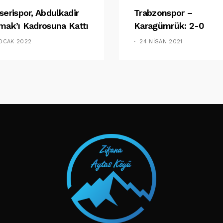
serispor, Abdulkadir
Trabzonspor –
mak’ı Kadrosuna Kattı
Karagümrük: 2-0
 OCAK 2022
24 NISAN 2021
TAKIP ET