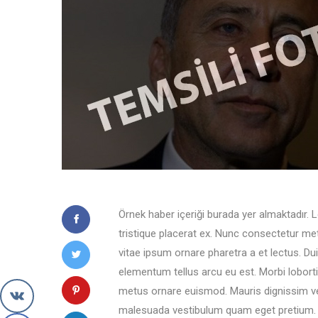
Örnek haber içeriği burada yer almaktadır. 
tristique placerat ex. Nunc consectetur me
vitae ipsum ornare pharetra a et lectus. Duis 
elementum tellus arcu eu est. Morbi loborti
metus ornare euismod. Mauris dignissim ves
malesuada vestibulum quam eget pretium. Su