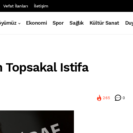
Vefat İlanları
İletişim
öyümüz
Ekonomi
Spor
Sağlık
Kültür Sanat
Duy
 Topsakal Istifa
265
0