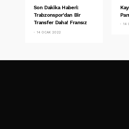
Son Dakika Haberi:
Kay
Trabzonspor’dan Bir
Par
Transfer Daha! Fransız
14
Basını Duyurdu
14 OCAK 2022