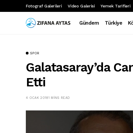
Fotograf Galerileri
Video Galerisi
Yemek Tarifleri
Gündem
Türkiye
K
SPOR
Galatasaray’da Can
Etti
4 OCAK 2018
1 MINS READ