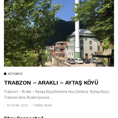
KÖYÜMÜZ
TRABZON – ARAKLI – AYTAŞ KÖYÜ
Trabzon – Araklı – Aytaş KöyüSitesine Hoş Geldiniz. Aytaş Köyü;
Trabzon ilinin Araklı ilçesine...
15 OCAK 2021
1 MINS READ