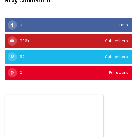
Stay Connected
0
Fans
206k
Subscribers
82
Subscribers
0
Followers