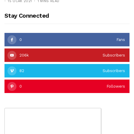
15 OCAK 2021
1 MINS READ
Stay Connected
0
Fans
206k
Subscribers
82
Subscribers
0
Followers