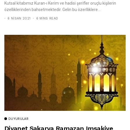
Kutsal kitabımız Kuran-ı Kerim ve hadisi şerifler oruçlu kişilerin
özelliklerinden bahsetmektedir. Gelin bu özerlliklere...
6 NISAN 2021
6 MINS READ
DUYURULAR
Diyanet Sakarya Ramazan Imsakiye