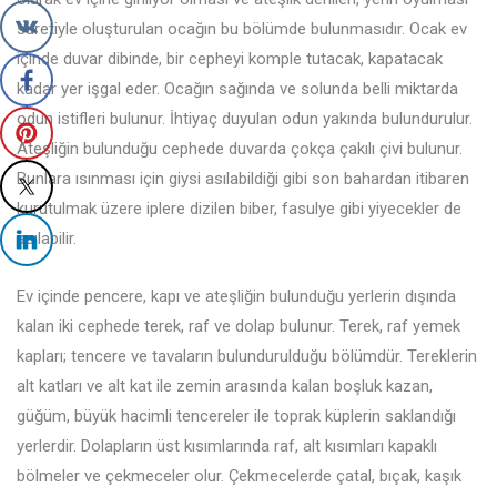
suretiyle oluşturulan ocağın bu bölümde bulunmasıdır. Ocak ev
içinde duvar dibinde, bir cepheyi komple tutacak, kapatacak
kadar yer işgal eder. Ocağın sağında ve solunda belli miktarda
odun istifleri bulunur. İhtiyaç duyulan odun yakında bulundurulur.
Ateşliğin bulunduğu cephede duvarda çokça çakılı çivi bulunur.
Bunlara ısınması için giysi asılabildiği gibi son bahardan itibaren
kurutulmak üzere iplere dizilen biber, fasulye gibi yiyecekler de
asılabilir.
Ev içinde pencere, kapı ve ateşliğin bulunduğu yerlerin dışında
kalan iki cephede terek, raf ve dolap bulunur. Terek, raf yemek
kapları; tencere ve tavaların bulundurulduğu bölümdür. Tereklerin
alt katları ve alt kat ile zemin arasında kalan boşluk kazan,
güğüm, büyük hacimli tencereler ile toprak küplerin saklandığı
yerlerdir. Dolapların üst kısımlarında raf, alt kısımları kapaklı
bölmeler ve çekmeceler olur. Çekmecelerde çatal, bıçak, kaşık