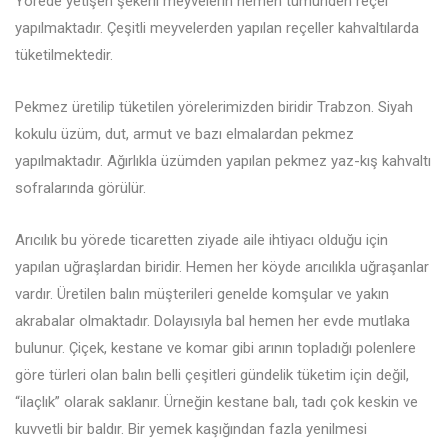
Yörede yetişen şekerli meyvelerin hemen tümünden reçel
yapılmaktadır. Çeşitli meyvelerden yapılan reçeller kahvaltılarda
tüketilmektedir.
Pekmez üretilip tüketilen yörelerimizden biridir Trabzon. Siyah
kokulu üzüm, dut, armut ve bazı elmalardan pekmez
yapılmaktadır. Ağırlıkla üzümden yapılan pekmez yaz-kış kahvaltı
sofralarında görülür.
Arıcılık bu yörede ticaretten ziyade aile ihtiyacı olduğu için
yapılan uğraşlardan biridir. Hemen her köyde arıcılıkla uğraşanlar
vardır. Üretilen balın müşterileri genelde komşular ve yakın
akrabalar olmaktadır. Dolayısıyla bal hemen her evde mutlaka
bulunur. Çiçek, kestane ve komar gibi arının topladığı polenlere
göre türleri olan balın belli çeşitleri gündelik tüketim için değil,
“ilaçlık” olarak saklanır. Ürneğin kestane balı, tadı çok keskin ve
kuvvetli bir baldır. Bir yemek kaşığından fazla yenilmesi