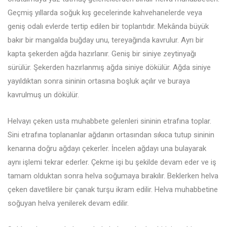
Geçmiş yıllarda soğuk kış gecelerinde kahvehanelerde veya
geniş odalı evlerde tertip edilen bir toplantıdır. Mekânda büyük
bakır bir mangalda buğday unu, tereyağında kavrulur. Ayrı bir
kapta şekerden ağda hazırlanır. Geniş bir siniye zeytinyağı
sürülür. Şekerden hazırlanmış ağda siniye dökülür. Ağda siniye
yayıldıktan sonra sininin ortasına boşluk açılır ve buraya
kavrulmuş un dökülür.
Helvayı çeken usta muhabbete gelenleri sininin etrafına toplar.
Sini etrafına toplananlar ağdanın ortasından sıkıca tutup sininin
kenarına doğru ağdayı çekerler. İncelen ağdayı una bulayarak
aynı işlemi tekrar ederler. Çekme işi bu şekilde devam eder ve iş
tamam olduktan sonra helva soğumaya bırakılır. Beklerken helva
çeken davetlilere bir çanak turşu ikram edilir. Helva muhabbetine
soğuyan helva yenilerek devam edilir.