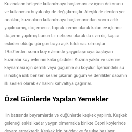
Kuzinaların bölgede kullanılmaya başlaması ev içinin dekorunu
ve kullanımını büyük ölçüde değiştirmiştir. Ateşlik de denilen yer
ocakları, kuzinaların kullanılmaya başlamasından sonra artık
yapılmamış, döşemesiz, toprak zemin olarak kalan ev içlerine
döşeme yapılmış bunun bir neticesi olarak da evin dış kapısı
eskiden olduğu gibi gün boyu açık tutulmaz olmuştur.
1950’lerden sonra köy evlerinde yaygınlaşmaya başlayan
kuzinalar köy evlerinin kalbi gibidirler. Kuzina yakılır ve üzerine
kaynaması için demlik veya güğümle su koyulur. İçerisindeki su
ısındıkça ıslık benzeri sesler çıkaran güğüm ve demlikler sabahın
ilk sesleri olarak ev halkını kahvaltıya çağırırlar.
Özel Günlerde Yapılan Yemekler
İlin batısında bayramlarda ve düğünlerde keşkek yapılırdı. Keşkek
geleneği eskisi kadar yaygın olmamakla birlikte Çepni köylerinde
devam etmektedir. Keşkek için buğday ve fasulye haşlanır.