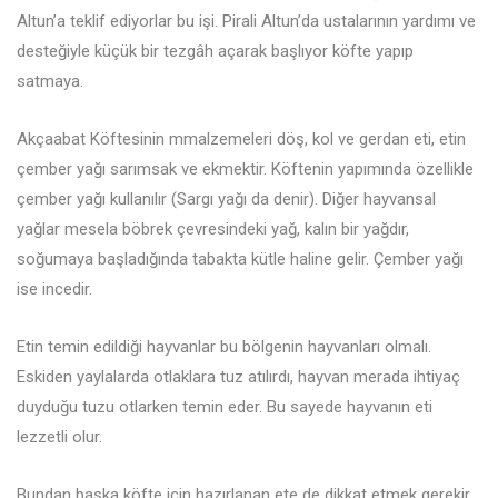
Altun’a teklif ediyorlar bu işi. Pirali Altun’da ustalarının yardımı ve
desteğiyle küçük bir tezgâh açarak başlıyor köfte yapıp
satmaya.
Akçaabat Köftesinin mmalzemeleri döş, kol ve gerdan eti, etin
çember yağı sarımsak ve ekmektir. Köftenin yapımında özellikle
çember yağı kullanılır (Sargı yağı da denir). Diğer hayvansal
yağlar mesela böbrek çevresindeki yağ, kalın bir yağdır,
soğumaya başladığında tabakta kütle haline gelir. Çember yağı
ise incedir.
Etin temin edildiği hayvanlar bu bölgenin hayvanları olmalı.
Eskiden yaylalarda otlaklara tuz atılırdı, hayvan merada ihtiyaç
duyduğu tuzu otlarken temin eder. Bu sayede hayvanın eti
lezzetli olur.
Bundan başka köfte için hazırlanan ete de dikkat etmek gerekir.