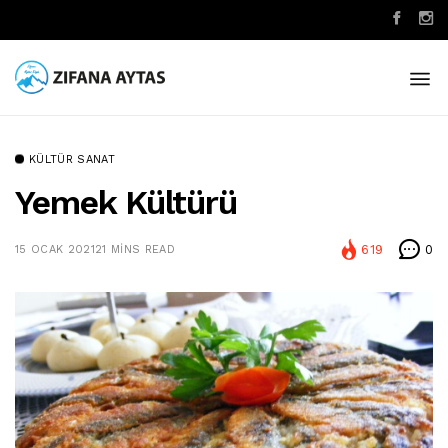
KÜLTÜR SANAT
Yemek Kültürü
619
0
15 OCAK 2021
21 MINS READ