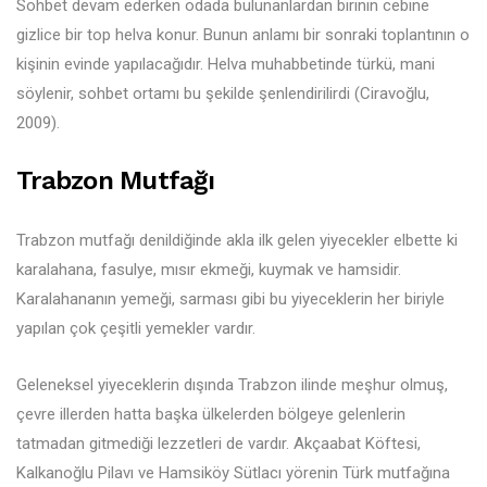
Sohbet devam ederken odada bulunanlardan birinin cebine
gizlice bir top helva konur. Bunun anlamı bir sonraki toplantının o
kişinin evinde yapılacağıdır. Helva muhabbetinde türkü, mani
söylenir, sohbet ortamı bu şekilde şenlendirilirdi (Ciravoğlu,
2009).
Trabzon Mutfağı
Trabzon mutfağı denildiğinde akla ilk gelen yiyecekler elbette ki
karalahana, fasulye, mısır ekmeği, kuymak ve hamsidir.
Karalahananın yemeği, sarması gibi bu yiyeceklerin her biriyle
yapılan çok çeşitli yemekler vardır.
Geleneksel yiyeceklerin dışında Trabzon ilinde meşhur olmuş,
çevre illerden hatta başka ülkelerden bölgeye gelenlerin
tatmadan gitmediği lezzetleri de vardır. Akçaabat Köftesi,
Kalkanoğlu Pilavı ve Hamsiköy Sütlacı yörenin Türk mutfağına