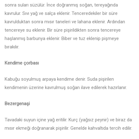
sonra suları süzülür. İnce doğranmış soğan, tereyağında
kavrulur. Sıvı yağ ve salça eklenir. Tenceredekiler bir süre
kavrulduktan sonra mısır taneleri ve lahana eklenir. Ardından
tencereye su eklenir. Bir süre pişirildikten sonra tencereye
haşlanmış barbunya eklenir. Biber ve tuz eklenip pişmeye
bırakılır.
Kendime çorbası
Kabuğu soyulmuş arpaya kendime denir. Suda pişirilen
kendimenin üzerine kavrulmuş soğan ilave edilerek hazırlanır.
Bezergenaşi
Tavadaki suyun içine yağ eritilir. Kurç (yağsız peynir) ve biraz da
mısır ekmeği doğranarak pişirilir. Genelde kahvaltıda tercih edilir.