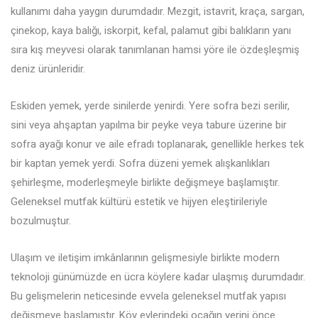
kullanımı daha yaygın durumdadır. Mezgit, istavrit, kraça, sargan,
çinekop, kaya balığı, iskorpit, kefal, palamut gibi balıkların yanı
sıra kış meyvesi olarak tanımlanan hamsi yöre ile özdeşleşmiş
deniz ürünleridir.
Eskiden yemek, yerde sinilerde yenirdi. Yere sofra bezi serilir,
sini veya ahşaptan yapılma bir peyke veya tabure üzerine bir
sofra ayağı konur ve aile efradı toplanarak, genellikle herkes tek
bir kaptan yemek yerdi. Sofra düzeni yemek alışkanlıkları
şehirleşme, moderleşmeyle birlikte değişmeye başlamıştır.
Geleneksel mutfak kültürü estetik ve hijyen eleştirileriyle
bozulmuştur.
Ulaşım ve iletişim imkânlarının gelişmesiyle birlikte modern
teknoloji günümüzde en ücra köylere kadar ulaşmış durumdadır.
Bu gelişmelerin neticesinde evvela geleneksel mutfak yapısı
değişmeye başlamıştır. Köy evlerindeki ocağın yerini önce