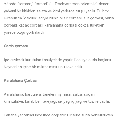
Yörede “tomara,” “tomari” (L. Trachystemon orientalis) denen
yabanıl bir bitkiden salata ve kimi yerlerde turşu yapılır. Bu bitki
Giresun’da “galdirik” adıyla bilinir. Mısır çorbası, süt çorbası, bakla
çorbası, kabak çorbası, karalahana çorbası çokça tüketilen
yöreye özgü çorbalardır.
Gecin çorbası
İpe dizilerek kurutulan fasulyelerle yapılır. Fasulye suda haşlanır.
Kaynarken içine bir miktar mısır unu ilave edilir.
Karalahana Çorbası
Karalahana, barbunya, tanelenmiş mısır, salça, soğan,
kırmızıbiber, karabiber, tereyağı, sıvıyağ, iç yağı ve tuz ile yapılır.
Lahana yaprakları ince ince doğranır. Bir süre suda bekletildikten