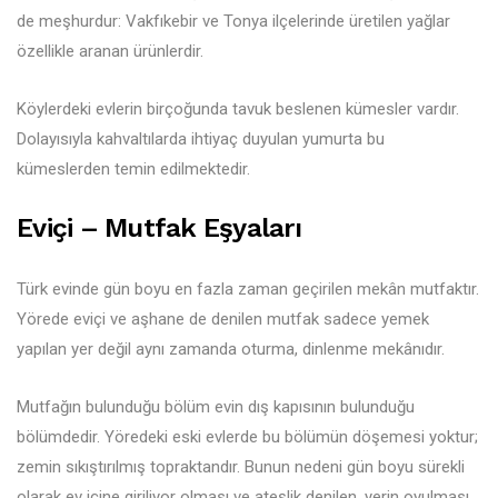
de meşhurdur: Vakfıkebir ve Tonya ilçelerinde üretilen yağlar
özellikle aranan ürünlerdir.
Köylerdeki evlerin birçoğunda tavuk beslenen kümesler vardır.
Dolayısıyla kahvaltılarda ihtiyaç duyulan yumurta bu
kümeslerden temin edilmektedir.
Eviçi – Mutfak Eşyaları
Türk evinde gün boyu en fazla zaman geçirilen mekân mutfaktır.
Yörede eviçi ve aşhane de denilen mutfak sadece yemek
yapılan yer değil aynı zamanda oturma, dinlenme mekânıdır.
Mutfağın bulunduğu bölüm evin dış kapısının bulunduğu
bölümdedir. Yöredeki eski evlerde bu bölümün döşemesi yoktur;
zemin sıkıştırılmış topraktandır. Bunun nedeni gün boyu sürekli
olarak ev içine giriliyor olması ve ateşlik denilen, yerin oyulması