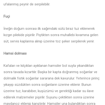
ufalanmış peynir de serpilebilir.
Fuçi
İneğin doğum sonrası ilk sağımdaki sütü biraz tuz eklenerek
kızgın pilekide pişirilir. Piştikten sonra muhallebi kıvamına gelen
süt, servis kaplarına alınıp üzerine toz şeker serpilerek yenir.
Hamsi dolması
Kafaları ve kılçıkları ayıklanan hamsiler bol suyla yıkandıktan
sonra tavada kızartılır. Başka bir kapta doğranmış soğanlar ve
dolmalık fıstık soğanlar sararana dek kavurulur. Yeterince pirinç
yıkayıp süzdükten sonra soğanların üzerine eklenir. Bunun
üzerine tuz, karabiber, kuşüzümü ve gerektiği kadar su ilave
edilerek malzemeler pişirilir. Suyunu çektikten sonra üzerine
maydanoz eklenip karıştırılır. Hamsiler una bulandıktan sonra