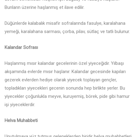
Bunların üzerine haşlanmış et ilave edilir.
Düğünlerde kalabalık misafir sofralarında fasulye, karalahana
yemeği, karalahana sarması, çorba, pilav, sütlaç ve tatlı bulunur.
Kalandar Sofrası
Haşlanmış mısır kalandar gecelerinin özel yiyeceğidir. Yılbaşı
akşamında evlerde mısır haşlanır. Kalandar gecesinde kapıları
gezerek evlerden hediye olarak yiyecek toplayan gençler,
topladıkları yiyecekleri gecenin sonunda hep birlikte yerler. Bu
yiyecekler çoğunlukla meyve, kuruyemiş, börek, pide gibi hamur
işi yiyeceklerdir.
Helva Muhabbeti
Unutulmaya yüz tutmuş geleneklerden biridir helva muhabbetleri.