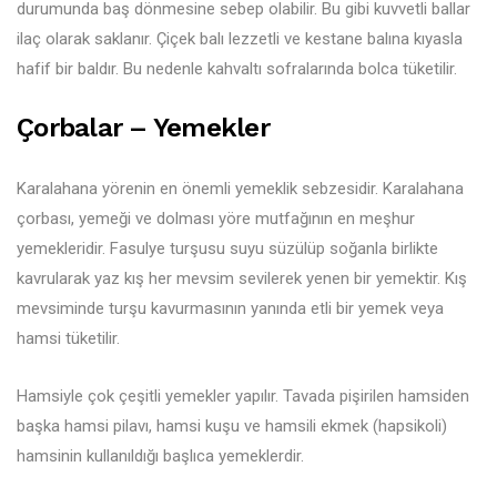
durumunda baş dönmesine sebep olabilir. Bu gibi kuvvetli ballar
ilaç olarak saklanır. Çiçek balı lezzetli ve kestane balına kıyasla
hafif bir baldır. Bu nedenle kahvaltı sofralarında bolca tüketilir.
Çorbalar – Yemekler
Karalahana yörenin en önemli yemeklik sebzesidir. Karalahana
çorbası, yemeği ve dolması yöre mutfağının en meşhur
yemekleridir. Fasulye turşusu suyu süzülüp soğanla birlikte
kavrularak yaz kış her mevsim sevilerek yenen bir yemektir. Kış
mevsiminde turşu kavurmasının yanında etli bir yemek veya
hamsi tüketilir.
Hamsiyle çok çeşitli yemekler yapılır. Tavada pişirilen hamsiden
başka hamsi pilavı, hamsi kuşu ve hamsili ekmek (hapsikoli)
hamsinin kullanıldığı başlıca yemeklerdir.