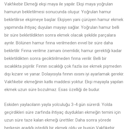
Vakfıkebir Ekmeği ekşi maya ile yapılır. Ekşi maya yoğrulan
hamurun bekletilmesi sonucunda oluşur. Yoğrulan hamur
bekletilirse ekşimeye başlar. Ekşiyen yani çürüyen hamur ekmek
yapımında ihtiyaç duyulan mayayı sağlar. Yoğrulan hamur belli
bir süre bekletildikten sonra ekmek olacak şekilde parçalara
ayrılır. Bölünen hamur fırına verilmeden evvel bir süre daha
bekletilir. Fırına verilme zamanı önemlidir, hamur gerektiği kadar
bekletildikten sonra geciktirilmeden fırına verilir. Belli bir
sıcaklıkta pişirilir. Fırının sıcaklığı çok fazla ise ekmek pişmeden
dışı kızarır ve yanar. Dolayısıyla fırının ısısını iyi ayarlamak gerekir.
Vakfıkebir ekmeğinin katkı maddesi yoktur. Ekşi mayayla yapılan
ekmek uzun süre bozulmaz. Esas özelliği de budur.
Eskiden yaylacıların yayla yolculuğu 3-4 gün sürerdi. Yolda
geçirdikleri süre zarfında ihtiyaç duydukları ekmeğin temini için
uzun süre taze kalan ekmeği ürettiler. Daha sonra yörede
herkesin aradığı istediği bir ekmek oldu ve bugün Vakfıkebir