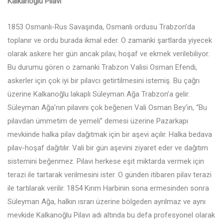
Kalkanoğlu Pilavı
1853 Osmanlı-Rus Savaşında, Osmanlı ordusu Trabzon’da
toplanır ve ordu burada ikmal eder. O zamanki şartlarda yiyecek
olarak askere her gün ancak pilav, hoşaf ve ekmek verilebiliyor.
Bu durumu gören o zamanki Trabzon Valisi Osman Efendi,
askerler için çok iyi bir pilavcı getirtilmesini istemiş. Bu çağrı
üzerine Kalkanoğlu lakaplı Süleyman Ağa Trabzon’a gelir.
Süleyman Ağa’nın pilavını çok beğenen Vali Osman Bey’in, “Bu
pilavdan ümmetim de yemeli” demesi üzerine Pazarkapı
mevkiinde halka pilav dağıtmak için bir aşevi açılır. Halka bedava
pilav-hoşaf dağıtılır. Vali bir gün aşevini ziyaret eder ve dağıtım
sistemini beğenmez. Pilavı herkese eşit miktarda vermek için
terazi ile tartarak verilmesini ister. O günden itibaren pilav terazi
ile tartılarak verilir. 1854 Kırım Harbinin sona ermesinden sonra
Süleyman Ağa, halkın ısrarı üzerine bölgeden ayrılmaz ve aynı
mevkide Kalkanoğlu Pilavı adı altında bu defa profesyonel olarak