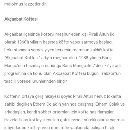
malolmuş lezzetleridir.
Akçaabat Köftesi
Akçaabat ilçesinde köfteyi meşhur eden kişi Pirali Altun ilk
olarak 1960’lı yılların başında köfte yapıp satmaya başladı.
Lokantasında yemek yiyen herkesin memnun kaldığı köfte
“Akçaabat Köftesi” adıyla meşhur oldu. 1988 yılında Barış
Manço’nun hazırlayıp sunduğu Barış Manço ile 7’den 77’ye adlı
programına da konu olan Akçaabat Köftesi bugün Trabzon’un
tescilli yöresel ürünlerinden biridir.
Köftenin ortaya çıkış hikâyesi şöyle: Pirali Altun henüz lokanta
sahibi değilken Ethem Çolak’ın yanında çalışmış. Ethem Çolak ve
arkadaşları, kendi sohbet ortamları için köfte hazırlamışlar.
Hazırladıkları köfteyi kendileri çok sevince sürekli olarak yapmak
istiyorlar bu köfteyi ve o dönemde yanlarında çalışan Pirali