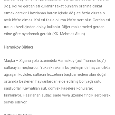
Döş, kol ve gerdan eti kullanılır fakat bunların oranına dikkat
etmek gerekir. Hazırlanan harcın içinde döş eti fazla olursa o
artık köfte olmaz. Kol eti fazla olursa köfte sert olur. Gerdan eti
tutucu özelliğinden dolayı kullanılır. Diğer malzemeleri gerdan
etine göre ayarlamak gerekir (KK. Mehmet Altun).
Hamsiköy Sütlacı
Maçka – Zigana yolu üzerindeki Hamsiköy (aslı “hamse köy”)
sütlacıyla meşhurdur. Yüksek rakımlı bu yerleşimde hayvancılıkla
uğraşan köylüler, sütlacın lezzetinin başlıca nedeni olan doğal
ortamda beslenen hayvanlardan elde edilmiş bol yağlı sütü
sağlıyorlar. Kaynatılan süt, çömlek kâselere konularak
fırınlanıyor. Hazırlanan sütlaç sade veya üzerine fındık serpilerek
servis ediliyor.