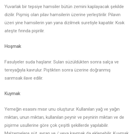
Yuvarlak bir tepsiye hamsiler bütün zemini kaplayacak şekilde
dizilir. Pişmiş olan pilav hamsilerin üzerine yerleştirilir. Pilavın
üzeri yine hamsilerin yan yana dizilmek suretiyle kapatılır. Kısık
ateşte fırında pişirilir.
Hoşmak
Fasulyeler suda haşlanır. Suları süzüldükten sonra salça ve
tereyağıyla kavrulur. Piştikten sonra üzerine doğranmış
sarımsak ilave edilir.
Kuymak
Yemeğin esasını mısır unu oluşturur. Kullanılan yağ ve yağın
miktarı, unun miktarı, kullanılan peynir ve peynirin miktarı ve de
pişirme usullerine göre çok çeşitli şekillerde yapılabilir.
Malzemelere süt, ayran ve / veya kaymak da eklenebilir. Kuymak