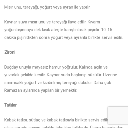
Mısır unu, tereyağı, yoğurt veya ayran ile yapılır.
Kaynar suya mısır unu ve tereyağı ilave edilir. Kıvamı
yoğunlaşıncaya dek kısık ateşte karıştırılarak pişirilir. 10-15
dakika pişirildikten sonra yoğurt veya ayranla birlikte servis edilir.
Zironi
Buğday unuyla mayasız hamur yoğrulur. Kalınca açılır ve
yuvarlak şekilde kesilir. Kaynar suda haşlanıp süzülür. Üzerine
sarımsaklı yoğurt ve kızdırılmış tereyağı dökülür. Daha çok
Ramazan aylarında yapılan bir yemektir.
Tatlılar
Kabak tatlısı, sütlaç ve kabak tatlısıyla birlikte servis edilen kabak
pilavı yörede yaygın şekilde tüketilen tatlılardır. Üzüm hasadından