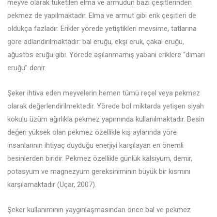
meyve olarak tüketilen elma ve armudun bazı çeşitlerinden
pekmez de yapılmaktadır. Elma ve armut gibi erik çeşitleri de
oldukça fazladır. Erikler yörede yetiştikleri mevsime, tatlarına
göre adlandırılmaktadır: bal eruğu, ekşi eruk, çakal eruğu,
ağustos eruğu gibi. Yörede aşılanmamış yabani eriklere “dimari
eruğu” denir.
Şeker ihtiva eden meyvelerin hemen tümü reçel veya pekmez
olarak değerlendirilmektedir. Yörede bol miktarda yetişen siyah
kokulu üzüm ağırlıkla pekmez yapımında kullanılmaktadır. Besin
değeri yüksek olan pekmez özellikle kış aylarında yöre
insanlarının ihtiyaç duyduğu enerjiyi karşılayan en önemli
besinlerden biridir. Pekmez özellikle günlük kalsiyum, demir,
potasyum ve magnezyum gereksiniminin büyük bir kısmını
karşılamaktadır (Uçar, 2007).
Şeker kullanımının yaygınlaşmasından önce bal ve pekmez