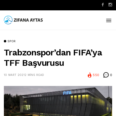
SPOR
Trabzonspor’dan FIFA’ya
TFF Başvurusu
550
0
10 MART 2021
2 MINS READ