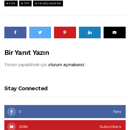
FIFA
TFF
TRABZONSPOR
Bir Yanıt Yazın
Yorum yapabilmek için
oturum açmalısınız
.
Stay Connected
0
Fans
206k
Subscribers