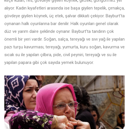
keçe külah, fes, gövdeye giyilen köynek, gezeki, göngörmez yer
alıyor. Kadın kıyafetleri arasında ise başa giyilen tepelik, çırnakça,
gövdeye giyilen köynek, üç etek, şalvar dikkati çekiyor. Bayburt’ta
oynanan halk oyunlarına bar denilir. Halk oyunları genel olarak
düz ve yarım daire şeklinde oynanır. Bayburt’ta tandırın çok
önemli bir yeri vardır. Soğan, salça, tereyağı ve sıvı yağ ile yapılan
pazı turşu kavurması, tereyağı, yumurta, kuru soğan, kavurma ve
sıcak su ile yapılan çılbıra, pide, civil peyniri, tereyağı ve su ile
yapılan papara gibi çok sayıda yemek bulunuyor.