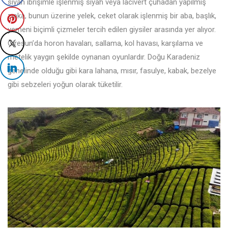
siyah ibrişimle işlenmiş siyah veya lacivert çuhadan yapılmış
zıpka, bunun üzerine yelek, ceket olarak işlenmiş bir aba, başlık,
yemeni biçimli çizmeler tercih edilen giysiler arasında yer alıyor.
Giresun’da horon havaları, sallama, kol havası, karşılama ve
metelik yaygın şekilde oynanan oyunlardır. Doğu Karadeniz
genelinde olduğu gibi kara lahana, mısır, fasulye, kabak, bezelye
gibi sebzeleri yoğun olarak tüketilir.