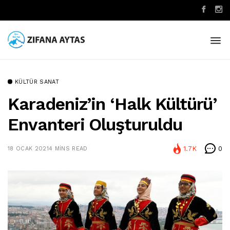
KÜLTÜR SANAT
Karadeniz’in ‘halk Kültürü’
Envanteri Oluşturuldu
1.7K
0
18 OCAK 2021
4 MINS READ