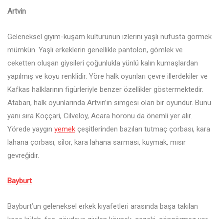
Artvin
Geleneksel giyim-kuşam kültürünün izlerini yaşlı nüfusta görmek
mümkün. Yaşlı erkeklerin genellikle pantolon, gömlek ve
ceketten oluşan giysileri çoğunlukla yünlü kalın kumaşlardan
yapılmış ve koyu renklidir. Yöre halk oyunları çevre illerdekiler ve
Kafkas halklarının figürleriyle benzer özellikler göstermektedir.
Atabarı, halk oyunlarında Artvin’in simgesi olan bir oyundur. Bunu
yanı sıra Koççari, Cilveloy, Acara horonu da önemli yer alır.
Yörede yaygın
yemek
çeşitlerinden bazıları tutmaç çorbası, kara
lahana çorbası, silor, kara lahana sarması, kuymak, mısır
gevreğidir.
Bayburt
Bayburt’un geleneksel erkek kıyafetleri arasında başa takılan