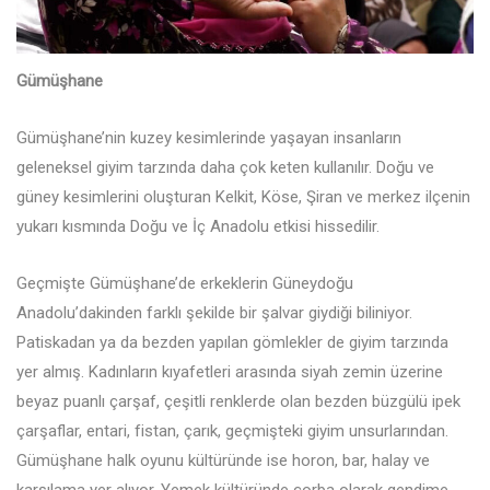
Gümüşhane
Gümüşhane’nin kuzey kesimlerinde yaşayan insanların
geleneksel giyim tarzında daha çok keten kullanılır. Doğu ve
güney kesimlerini oluşturan Kelkit, Köse, Şiran ve merkez ilçenin
yukarı kısmında Doğu ve İç Anadolu etkisi hissedilir.
Geçmişte Gümüşhane’de erkeklerin Güneydoğu
Anadolu’dakinden farklı şekilde bir şalvar giydiği biliniyor.
Patiskadan ya da bezden yapılan gömlekler de giyim tarzında
yer almış. Kadınların kıyafetleri arasında siyah zemin üzerine
beyaz puanlı çarşaf, çeşitli renklerde olan bezden büzgülü ipek
çarşaflar, entari, fistan, çarık, geçmişteki giyim unsurlarından.
Gümüşhane halk oyunu kültüründe ise horon, bar, halay ve
karşılama yer alıyor. Yemek kültüründe çorba olarak gendime,