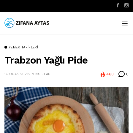
YEMEK TARIFLERI
Trabzon Yağlı Pide
460
0
16 OCAK 2021
2 MINS READ