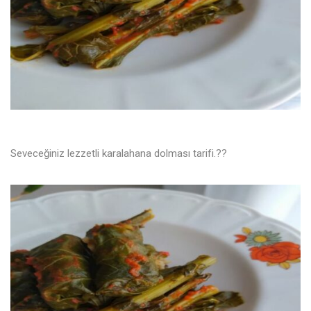
Seveceğiniz lezzetli karalahana dolması tarifi.??