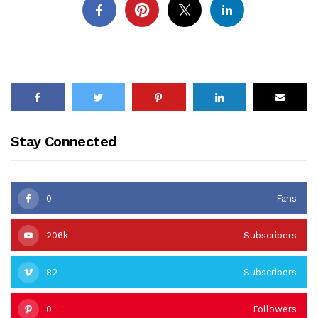
Stay Connected
0
Fans
206k
Subscribers
82
Subscribers
0
Followers