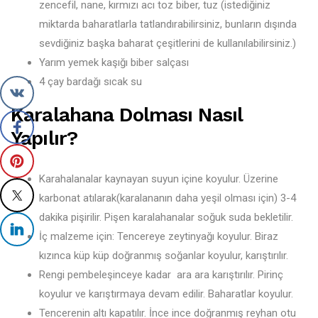
zencefil, nane, kırmızı acı toz biber, tuz (istediğiniz
miktarda baharatlarla tatlandırabilirsiniz, bunların dışında
sevdiğiniz başka baharat çeşitlerini de kullanılabilirsiniz.)
Yarım yemek kaşığı biber salçası
4 çay bardağı sıcak su
Karalahana Dolması Nasıl
Yapılır?
Karahalanalar kaynayan suyun içine koyulur. Üzerine
karbonat atılarak(karalananın daha yeşil olması için) 3-4
dakika pişirilir. Pişen karalahanalar soğuk suda bekletilir.
İç malzeme için: Tencereye zeytinyağı koyulur. Biraz
kızınca küp küp doğranmış soğanlar koyulur, karıştırılır.
Rengi pembeleşinceye kadar ara ara karıştırılır. Pirinç
koyulur ve karıştırmaya devam edilir. Baharatlar koyulur.
Tencerenin altı kapatılır. İnce ince doğranmış reyhan otu