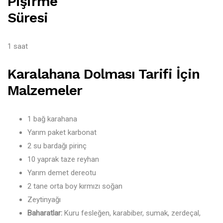
Pişirme
Süresi
1 saat
Karalahana Dolması Tarifi İçin
Malzemeler
1 bağ karahana
Yarım paket karbonat
2 su bardağı pirinç
10 yaprak taze reyhan
Yarım demet dereotu
2 tane orta boy kırmızı soğan
Zeytinyağı
Baharatlar:
Kuru fesleğen, karabiber, sumak, zerdeçal,