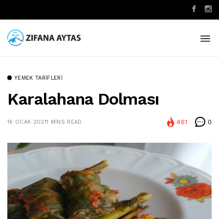
YEMEK TARIFLERI
Karalahana Dolması
461
0
16 OCAK 2021
1 MINS READ