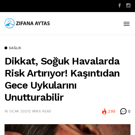
SAĞLIK
Dikkat, Soğuk Havalarda
Risk Artırıyor! Kaşıntıdan
Gece Uykularını
Unutturabilir
299
0
16 OCAK 2021
2 MINS READ