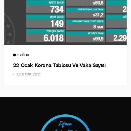
SAĞLIK
22 Ocak Korona Tablosu Ve Vaka Sayısı
22 OCAK 2021
TAKIP ET