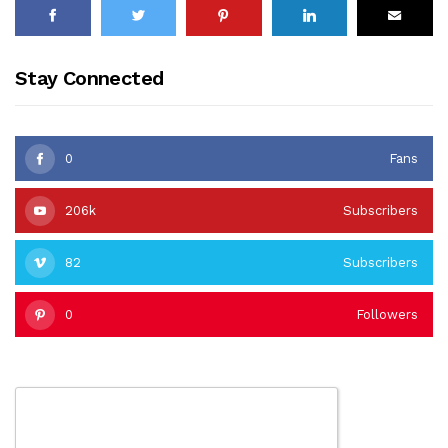
Stay Connected
0
Fans
206k
Subscribers
82
Subscribers
0
Followers