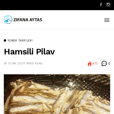
YEMEK TARIFLERI
Hamsili Pilav
611
0
16 OCAK 2021
1 MINS READ