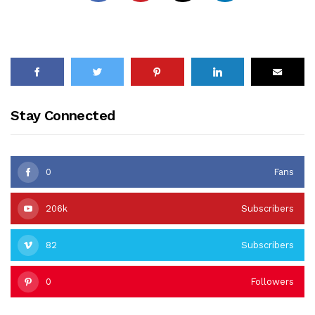
Stay Connected
0
Fans
206k
Subscribers
82
Subscribers
0
Followers