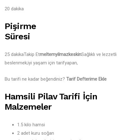
20 dakika
Pişirme
Süresi
25 dakika
Takip Et
meltemyilmazkeskin
Sağlıklı ve lezzetli
beslenmek;iyi yaşam için tarifyapan,
Bu tarifi ne kadar beğendiniz?
Tarif Defterime Ekle
Hamsili Pilav Tarifi İçin
Malzemeler
1.5 kilo hamsi
2 adet kuru soğan