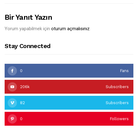
Bir Yanıt Yazın
Yorum yapabilmek için
oturum açmalısınız
.
Stay Connected
0
Fans
206k
Subscribers
82
Subscribers
0
Followers