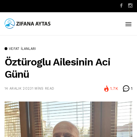
VEFAT İLANLARI
Öztüroglu Ailesinin Aci
Günü
1.7K
1
14 ARALIK 2023
1 MINS READ