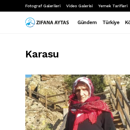
Fotograf Galerileri
Video Galerisi
Yemek Tarifleri
Gündem
Türkiye
K
Karasu