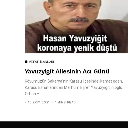
VEFAT İLANLARI
Yavuzyigit Ailesinin Acı Günü
Köyümüzün Sakarya'nın Karasu ilçesinde ikamet eden,
Karasu Esnaflarından Merhum Eşref Yavuzyiğit’in oğlu.
Orhan –...
13 EKIM 2021
1 MINS READ