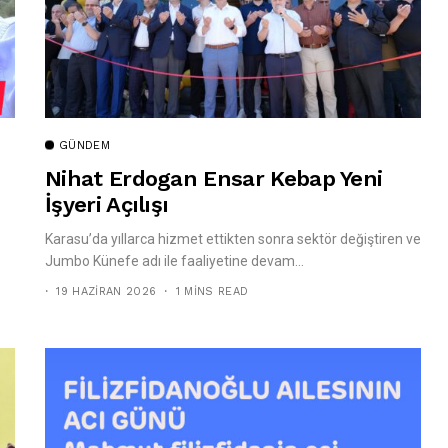
GÜNDEM
Nihat Erdogan Ensar Kebap Yeni
İşyeri Açılışı
Karasu’da yıllarca hizmet ettikten sonra sektör değiştiren ve
Jumbo Künefe adı ile faaliyetine devam...
19 HAZIRAN 2026
1 MINS READ