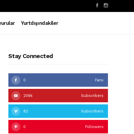
urular
Yurtdışındakiler
Stay Connected
0
Fans
206k
Subscribers
82
Subscribers
0
Followers