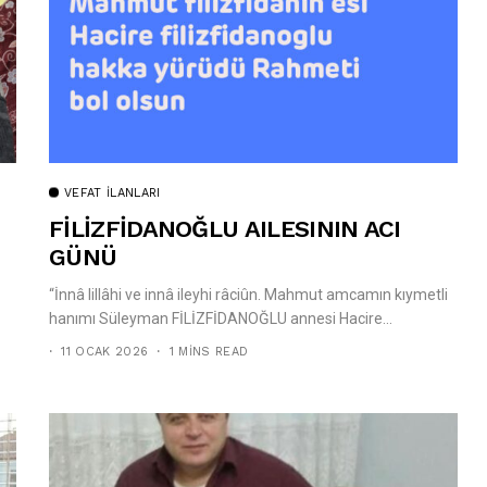
VEFAT İLANLARI
FİLİZFİDANOĞLU AILESININ ACI
GÜNÜ
“İnnâ lillâhi ve innâ ileyhi râciûn. Mahmut amcamın kıymetli
hanımı Süleyman FİLİZFİDANOĞLU annesi Hacire...
11 OCAK 2026
1 MINS READ