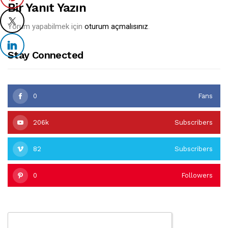
Bir Yanıt Yazın
Yorum yapabilmek için
oturum açmalısınız
.
Stay Connected
0
Fans
206k
Subscribers
82
Subscribers
0
Followers