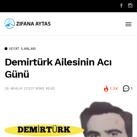
VEFAT İLANLARI
Demirtürk Ailesinin Acı
Günü
1.3K
1
26 ARALIK 2023
1 MINS READ