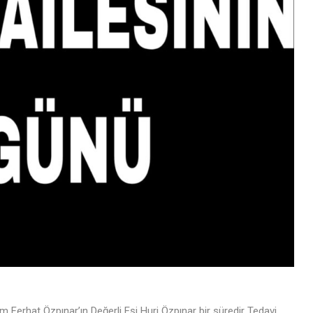
erhat Özpınar’ın Değerli Eşi Huri Özpınar bir süredir Tedavi