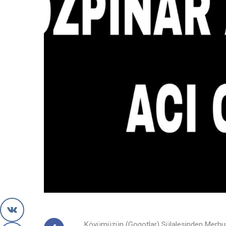
Köyümüzün (Gogotlar) Sülalesinden Merhum F