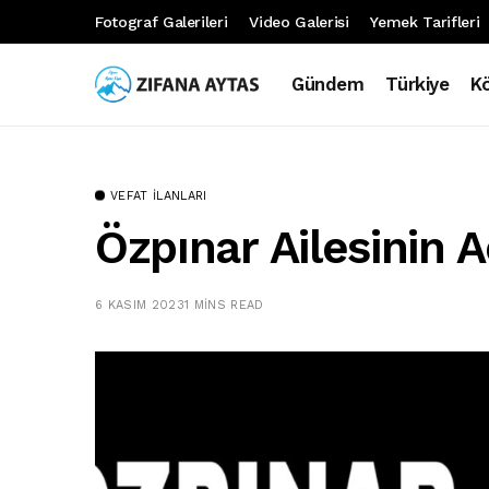
Fotograf Galerileri
Video Galerisi
Yemek Tarifleri
Gündem
Türkiye
K
VEFAT İLANLARI
Özpınar Ailesinin 
6 KASIM 2023
1 MINS READ