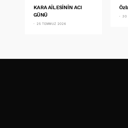
KARA AİLESİNİN ACI
Özb
GÜNÜ
30
25 TEMMUZ 2026