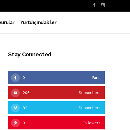
urular
Yurtdışındakiler
Stay Connected
0
Fans
206k
Subscribers
82
Subscribers
0
Followers