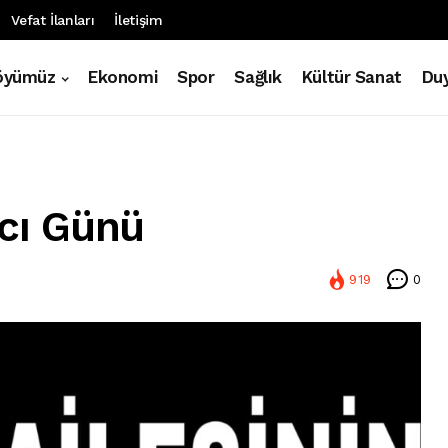
Vefat İlanları
İletişim
öyümüz
Ekonomi
Spor
Sağlık
Kültür Sanat
Duy
Acı Günü
919
0