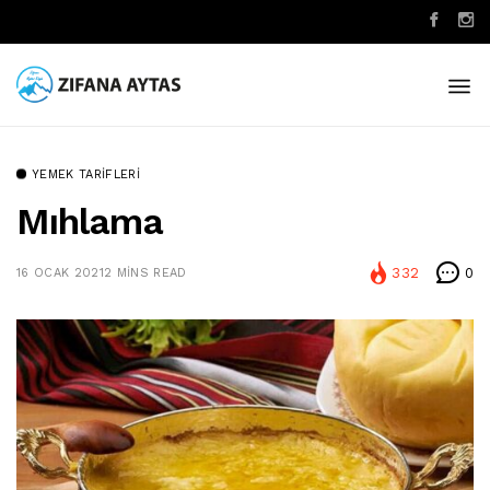
YEMEK TARIFLERI
Mıhlama
332
0
16 OCAK 2021
2 MINS READ