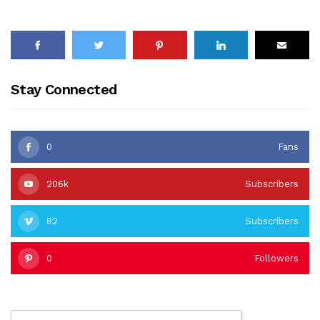
Stay Connected
0
Fans
206k
Subscribers
82
Subscribers
0
Followers