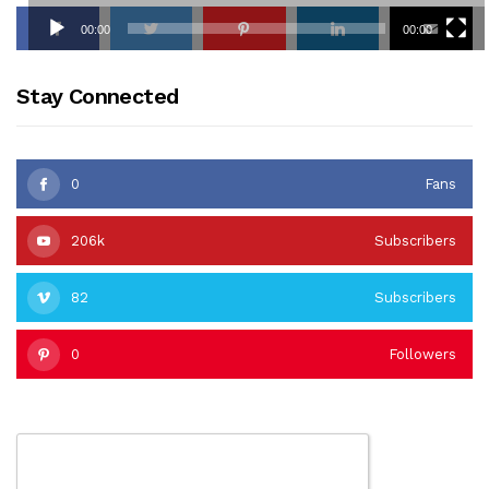
00:00
00:00
Stay Connected
0
Fans
206k
Subscribers
82
Subscribers
0
Followers