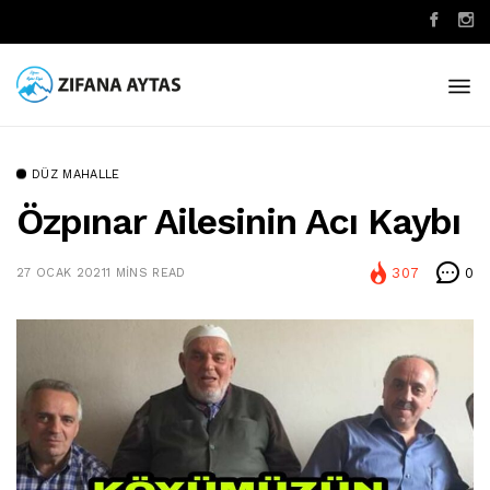
DÜZ MAHALLE
Özpınar Ailesinin Acı Kaybı
307
0
27 OCAK 2021
1 MINS READ