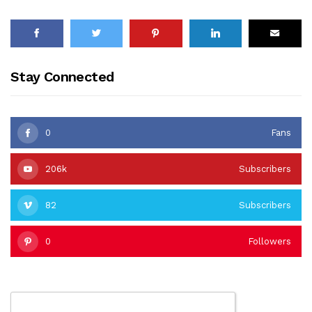
Stay Connected
0
Fans
206k
Subscribers
82
Subscribers
0
Followers