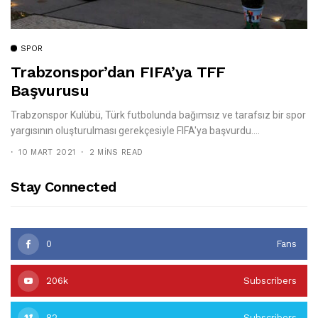
SPOR
Trabzonspor’dan FIFA’ya TFF
Başvurusu
Trabzonspor Kulübü, Türk futbolunda bağımsız ve tarafsız bir spor
yargısının oluşturulması gerekçesiyle FIFA'ya başvurdu....
10 MART 2021
2 MINS READ
Stay Connected
0
Fans
206k
Subscribers
82
Subscribers