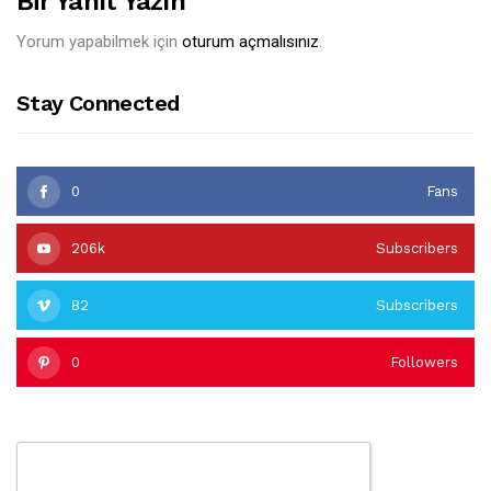
Bir Yanıt Yazın
Yorum yapabilmek için
oturum açmalısınız
.
Stay Connected
0
Fans
206k
Subscribers
82
Subscribers
0
Followers