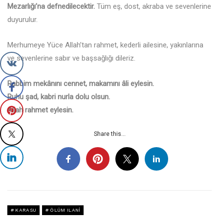
Mezarlığı’na defnedilecektir.
Tüm eş, dost, akraba ve sevenlerine
duyurulur.
Merhumeye Yüce Allah’tan rahmet, kederli ailesine, yakınlarına
ve sevenlerine sabır ve başsağlığı dileriz.
Rabbim mekânını cennet, makamını âli eylesin.
Ruhu şad, kabri nurla dolu olsun.
Allah rahmet eylesin.
Share this...
KARASU
ÖLÜM ILANI