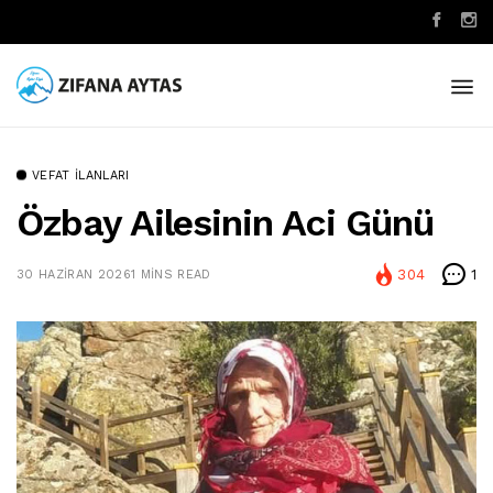
VEFAT İLANLARI
Özbay Ailesinin Aci Günü
304
1
30 HAZIRAN 2026
1 MINS READ