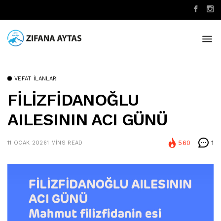
VEFAT İLANLARI
FİLİZFİDANOĞLU
AILESININ ACI GÜNÜ
560
1
11 OCAK 2026
1 MINS READ