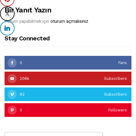
Bir Yanıt Yazın
Yorum yapabilmek için
oturum açmalısınız
.
Stay Connected
0
Fans
206k
Subscribers
82
Subscribers
0
Followers