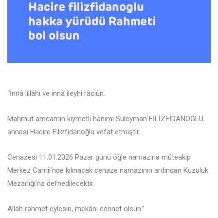
“İnnâ lillâhi ve innâ ileyhi râciûn.
Mahmut amcamın kıymetli hanımı Süleyman FİLİZFİDANOĞLU
annesi Hacire Filizfidanoğlu vefat etmiştir.
Cenazesi 11.01.2026 Pazar günü öğle namazına müteakip
Merkez Camii’nde kılınacak cenaze namazının ardından Kuzuluk
Mezarlığı’na defnedilecektir.
Allah rahmet eylesin, mekânı cennet olsun.”