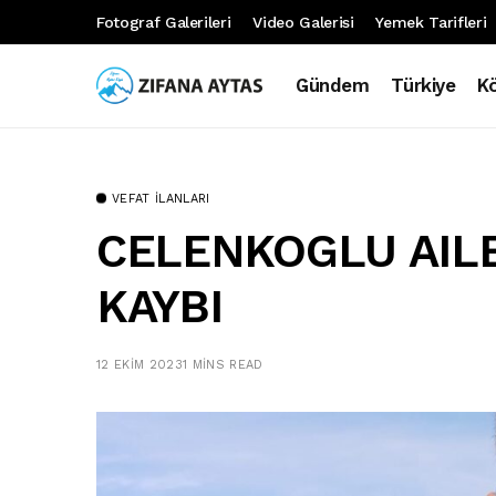
Fotograf Galerileri
Video Galerisi
Yemek Tarifleri
Gündem
Türkiye
K
VEFAT İLANLARI
CELENKOGLU AILE
KAYBI
12 EKIM 2023
1 MINS READ