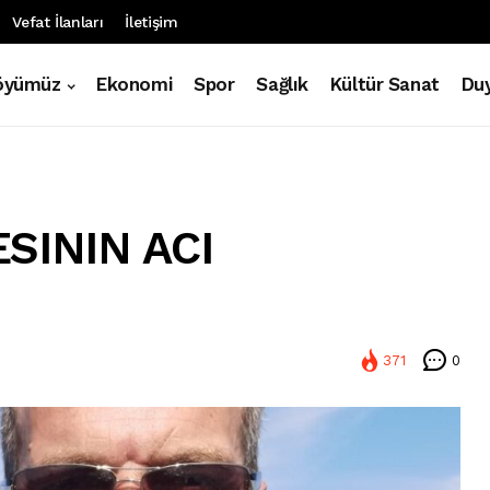
Vefat İlanları
İletişim
öyümüz
Ekonomi
Spor
Sağlık
Kültür Sanat
Duy
SININ ACI
371
0