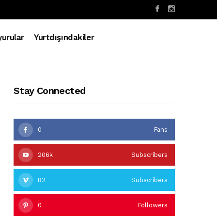
urular
Yurtdışındakiler
Stay Connected
0
Fans
206k
Subscribers
82
Subscribers
0
Followers