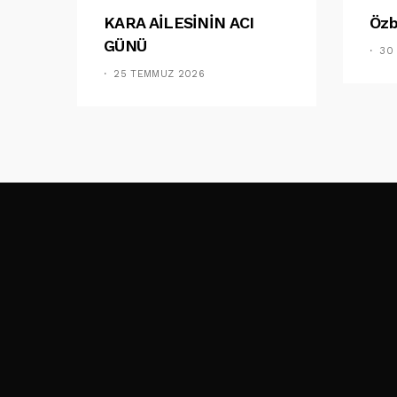
KARA AİLESİNİN ACI
Özb
GÜNÜ
30
25 TEMMUZ 2026