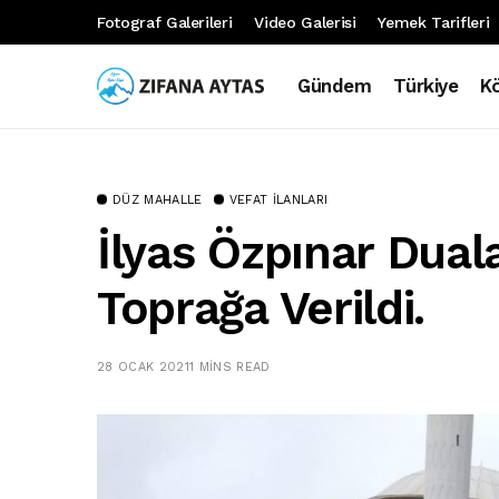
Fotograf Galerileri
Video Galerisi
Yemek Tarifleri
Gündem
Türkiye
K
DÜZ MAHALLE
VEFAT İLANLARI
İlyas Özpınar Duala
Toprağa Verildi.
28 OCAK 2021
1 MINS READ