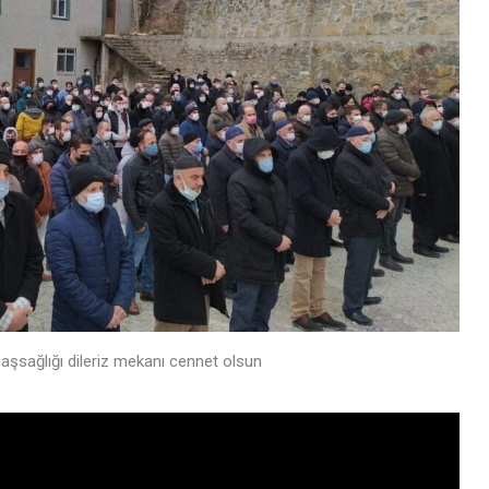
aşsağlığı dileriz mekanı cennet olsun