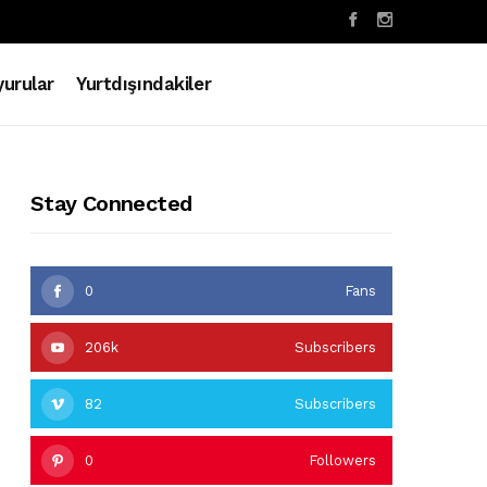
urular
Yurtdışındakiler
Stay Connected
0
Fans
206k
Subscribers
82
Subscribers
0
Followers