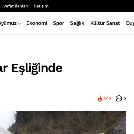
Vefat İlanları
İletişim
öyümüz
Ekonomi
Spor
Sağlık
Kültür Sanat
Duy
r Eşliğinde
309
0