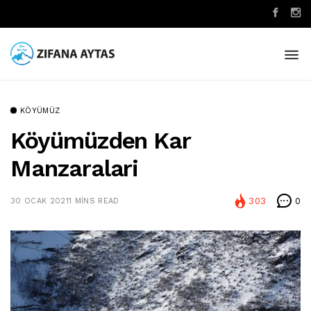
KÖYÜMÜZ
Köyümüzden Kar
Manzaralari
303
0
30 OCAK 2021
1 MINS READ