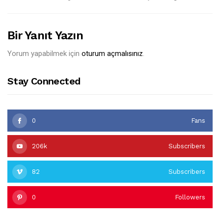
Bir Yanıt Yazın
Yorum yapabilmek için
oturum açmalısınız
.
Stay Connected
0
Fans
206k
Subscribers
82
Subscribers
0
Followers