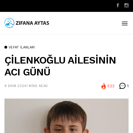
VEFAT İLANLARI
ÇİLENKOĞLU AİLESİNİN
ACI GÜNÜ
522
1
8 EKIM 2024
1 MINS READ