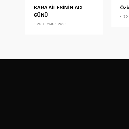
KARA AİLESİNİN ACI
Özb
GÜNÜ
30
25 TEMMUZ 2026