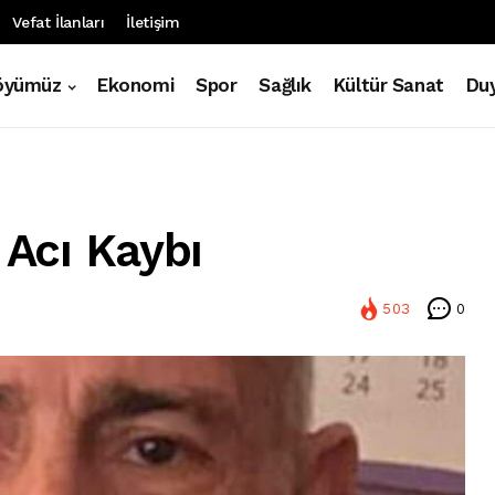
Vefat İlanları
İletişim
öyümüz
Ekonomi
Spor
Sağlık
Kültür Sanat
Duy
 Acı Kaybı
503
0