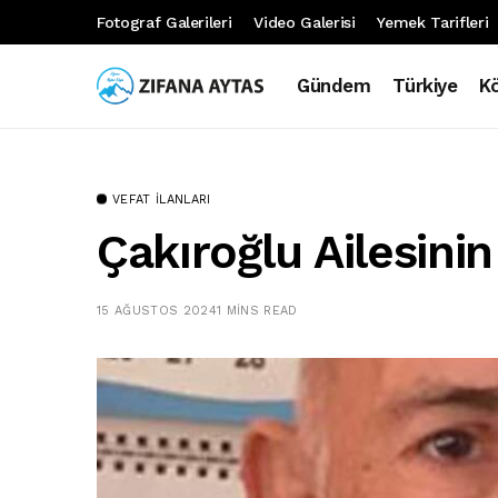
Fotograf Galerileri
Video Galerisi
Yemek Tarifleri
Gündem
Türkiye
K
VEFAT İLANLARI
Çakıroğlu Ailesinin
15 AĞUSTOS 2024
1 MINS READ