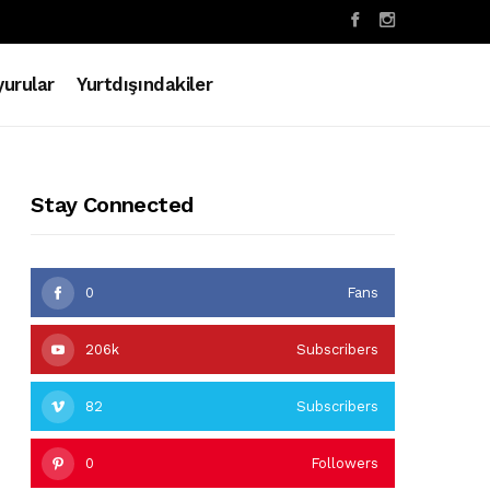
urular
Yurtdışındakiler
Stay Connected
0
Fans
206k
Subscribers
82
Subscribers
0
Followers