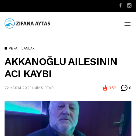
VEFAT İLANLARI
AKKANOĞLU AILESININ
ACI KAYBI
352
0
22 KASIM 2024
1 MINS READ