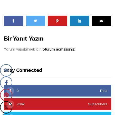
Bir Yanıt Yazın
Yorum yapabilmek için
oturum açmalısınız
.
Stay Connected
0
Fans
206k
Subscribers