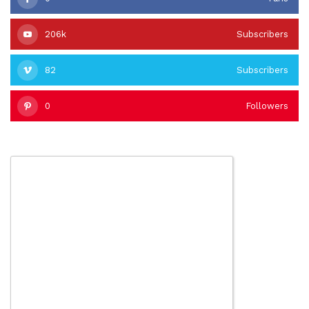
206k
Subscribers
82
Subscribers
0
Followers