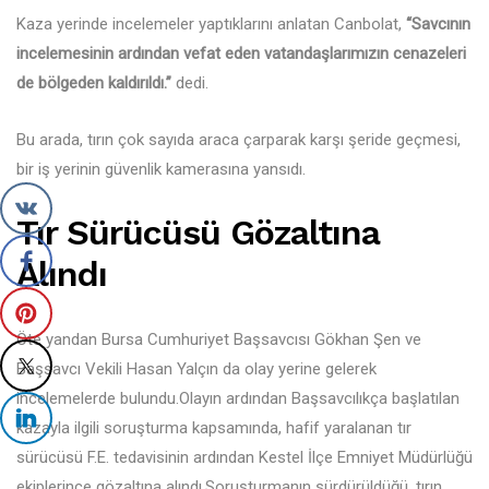
Kaza yerinde incelemeler yaptıklarını anlatan Canbolat,
“Savcının
incelemesinin ardından vefat eden vatandaşlarımızın cenazeleri
de bölgeden kaldırıldı.”
dedi.
Bu arada, tırın çok sayıda araca çarparak karşı şeride geçmesi,
bir iş yerinin güvenlik kamerasına yansıdı.
Tır Sürücüsü Gözaltına
Alındı
Öte yandan Bursa Cumhuriyet Başsavcısı Gökhan Şen ve
Başsavcı Vekili Hasan Yalçın da olay yerine gelerek
incelemelerde bulundu.Olayın ardından Başsavcılıkça başlatılan
kazayla ilgili soruşturma kapsamında, hafif yaralanan tır
sürücüsü F.E. tedavisinin ardından Kestel İlçe Emniyet Müdürlüğü
ekiplerince gözaltına alındı.Soruşturmanın sürdürüldüğü, tırın