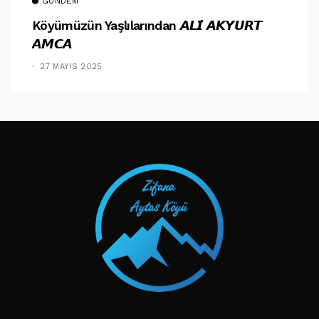
GÜNDEM
Köyümüzün Yaşlılarından 𝘼𝙇𝙄̇ 𝘼𝙆𝙔𝙐𝙍𝙏
𝘼𝙈𝘾𝘼
27 MAYIS 2025
TAKIP ET