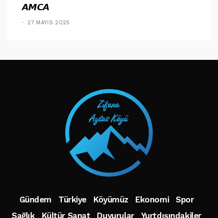
𝘼𝙈𝘾𝘼
27 MAYIS 2025
TAKIP ET
Gündem
Türkiye
Köyümüz
Ekonomi
Spor
Sağlık
Kültür Sanat
Duyurular
Yurtdışındakiler