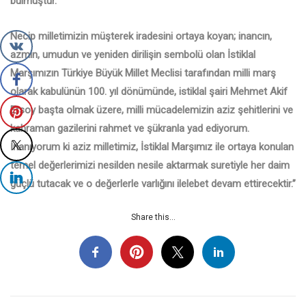
bulmuştur.
Necip milletimizin müşterek iradesini ortaya koyan; inancın,
azmin, umudun ve yeniden dirilişin sembolü olan İstiklal
Marşımızın Türkiye Büyük Millet Meclisi tarafından milli marş
olarak kabulünün 100. yıl dönümünde, istiklal şairi Mehmet Akif
Ersoy başta olmak üzere, milli mücadelemizin aziz şehitlerini ve
kahraman gazilerini rahmet ve şükranla yad ediyorum.
İnanıyorum ki aziz milletimiz, İstiklal Marşımız ile ortaya konulan
temel değerlerimizi nesilden nesile aktarmak suretiyle her daim
güçlü tutacak ve o değerlerle varlığını ilelebet devam ettirecektir.”
Share this...