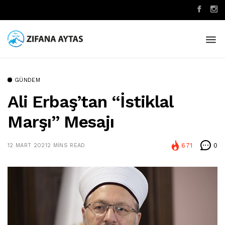
GÜNDEM
Ali Erbaş’tan “İstiklal
Marşı” Mesajı
671
0
12 MART 2021
2 MINS READ