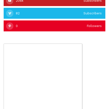
206k
Subscribers
82
Subscribers
0
Followers