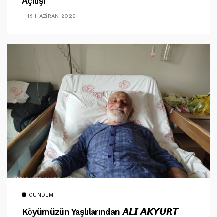
Açılışı
19 HAZIRAN 2026
GÜNDEM
Köyümüzün Yaşlılarından 𝘼𝙇𝙄̇ 𝘼𝙆𝙔𝙐𝙍𝙏