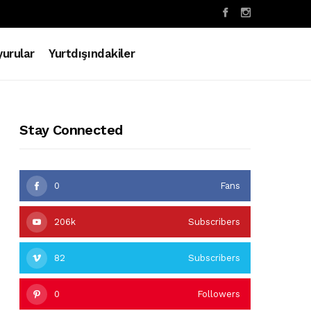
urular
Yurtdışındakiler
Stay Connected
0
Fans
206k
Subscribers
82
Subscribers
0
Followers