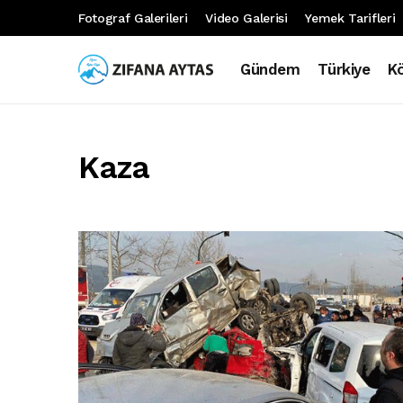
Fotograf Galerileri
Video Galerisi
Yemek Tarifleri
Gündem
Türkiye
K
Kaza