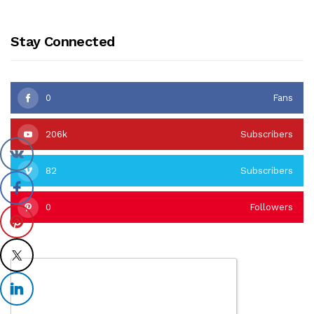
Stay Connected
0
Fans
206k
Subscribers
82
Subscribers
0
Followers