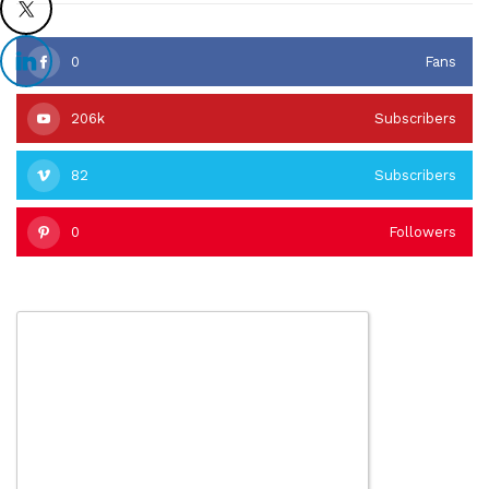
0
Fans
206k
Subscribers
82
Subscribers
0
Followers