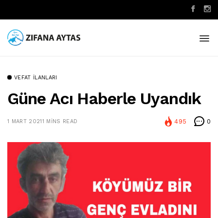
VEFAT İLANLARI
Güne Acı Haberle Uyandık
495
0
1 MART 2021
1 MINS READ