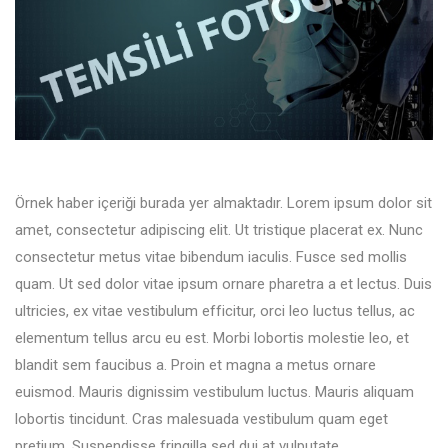
Örnek haber içeriği burada yer almaktadır. Lorem ipsum dolor sit
amet, consectetur adipiscing elit. Ut tristique placerat ex. Nunc
consectetur metus vitae bibendum iaculis. Fusce sed mollis
quam. Ut sed dolor vitae ipsum ornare pharetra a et lectus. Duis
ultricies, ex vitae vestibulum efficitur, orci leo luctus tellus, ac
elementum tellus arcu eu est. Morbi lobortis molestie leo, et
blandit sem faucibus a. Proin et magna a metus ornare
euismod. Mauris dignissim vestibulum luctus. Mauris aliquam
lobortis tincidunt. Cras malesuada vestibulum quam eget
pretium. Suspendisse fringilla sed dui at vulputate.