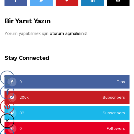
Bir Yanıt Yazın
Yorum yapabilmek için
oturum açmalısınız
.
Stay Connected
0
Fans
206k
Subscribers
82
Subscribers
0
Followers