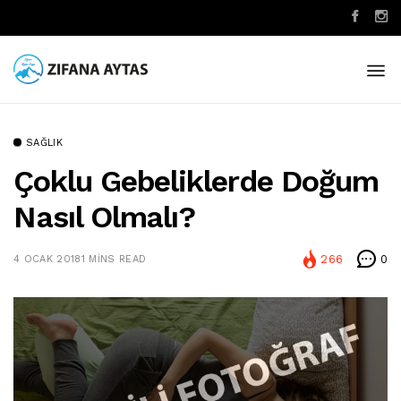
SAĞLIK
Çoklu Gebeliklerde Doğum
Nasıl Olmalı?
266
0
4 OCAK 2018
1 MINS READ