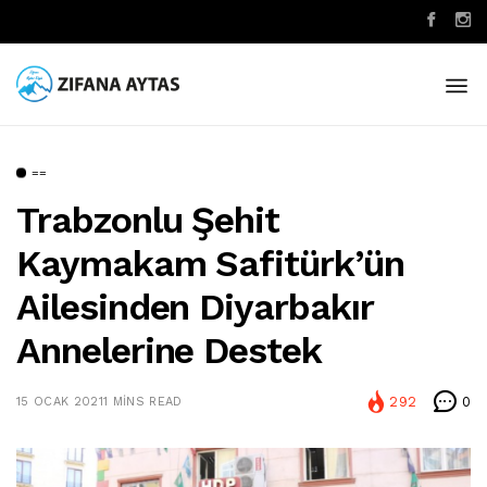
==
Trabzonlu Şehit
Kaymakam Safitürk’ün
Ailesinden Diyarbakır
Annelerine Destek
292
0
15 OCAK 2021
1 MINS READ