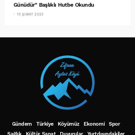
Günüdür” Başlıklı Hutbe Okundu
10 ŞUBAT 2023
TAKIP ET
Gündem
Türkiye
Köyümüz
Ekonomi
Spor
Sağlık
Kültür Sanat
Duyurular
Yurtdışındakiler