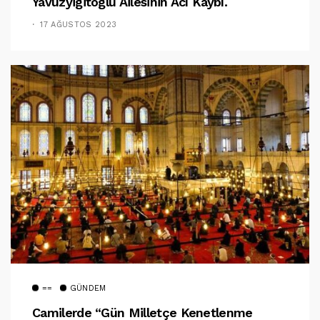
Yavuzyigitoglu Ailesinin Acı Kaybı.
17 AĞUSTOS 2023
==
GÜNDEM
Camilerde “Gün Milletçe Kenetlenme