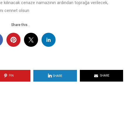
 kılınacak cenaze namazının ardından
toprağa verilecek,
anı cennet olsun
Share this...
PIN
SHARE
SHARE