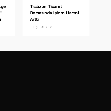
tçe
Trabzon Ticaret
”
Borsasında Işlem Hacmi
u
Arttı
8 ŞUBAT 2021