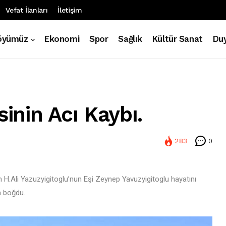
Vefat İlanları
İletişim
öyümüz
Ekonomi
Spor
Sağlık
Kültür Sanat
Duy
sinin Acı Kaybı.
283
0
 H.Ali Yazuzyigitoglu’nun Eşi Zeynep Yavuzyigitoglu hayatını
şa boğdu.