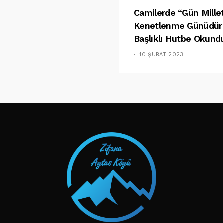
Camilerde “Gün Mille
Kenetlenme Günüdür
Başlıklı Hutbe Okund
10 ŞUBAT 2023
TAKIP ET