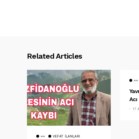
Related Articles
==
Yav
Acı
17
==
VEFAT İLANLARI