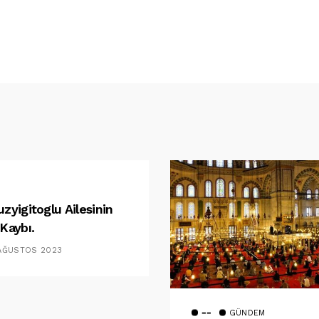
uzyigitoglu Ailesinin
 Kaybı.
 AĞUSTOS 2023
==
GÜNDEM