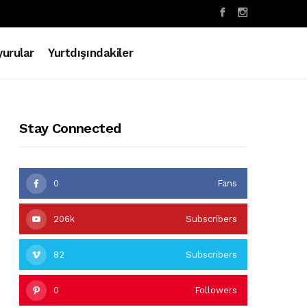
urular
Yurtdışındakiler
Stay Connected
0
Fans
206k
Subscribers
82
Subscribers
0
Followers