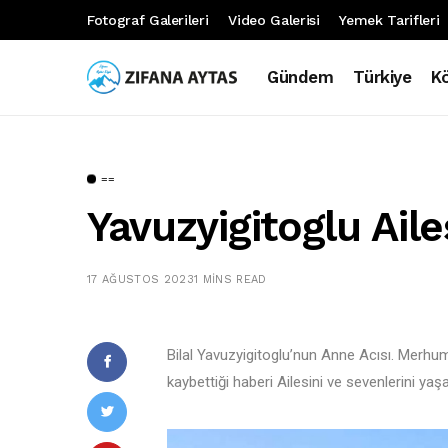
Fotograf Galerileri
Video Galerisi
Yemek Tarifleri
Gündem
Türkiye
K
==
Yavuzyigitoglu Aile
17 AĞUSTOS 2023
1 MINS READ
Bilal Yavuzyigitoglu’nun Anne Acısı. Merhum
kaybettiği haberi Ailesini ve sevenlerini ya