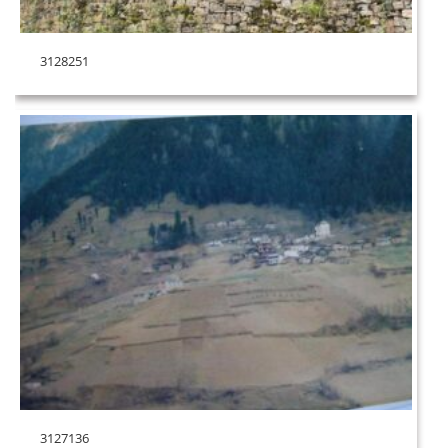
3128251
3127136