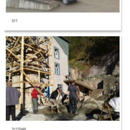
311
3115948