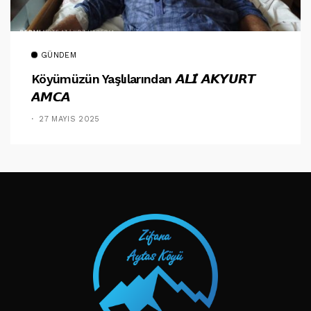
GÜNDEM
Köyümüzün Yaşlılarından 𝘼𝙇𝙄̇ 𝘼𝙆𝙔𝙐𝙍𝙏
𝘼𝙈𝘾𝘼
27 MAYIS 2025
TAKIP ET