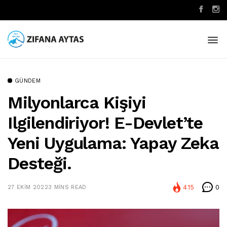
GÜNDEM
Milyonlarca Kişiyi
Ilgilendiriyor! E-Devlet’te
Yeni Uygulama: Yapay Zeka
Desteği.
415
0
27 EKIM 2022
3 MINS READ