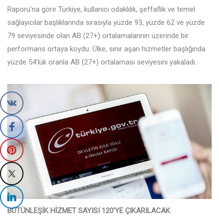
Raporu’na göre Türkiye, kullanıcı odaklılık, şeffaflık ve temel
sağlayıcılar başlıklarında sırasıyla yüzde 93, yüzde 62 ve yüzde
79 seviyesinde olan AB (27+) ortalamalarının üzerinde bir
performans ortaya koydu. Ülke, sınır aşan hizmetler başlığında
yüzde 54’lük oranla AB (27+) ortalaması seviyesini yakaladı.
BÜTÜNLEŞİK HİZMET SAYISI 120’YE ÇIKARILACAK