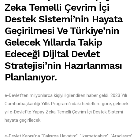
Zeka Temelli Çevrim İçi
Destek Sistemi’nin Hayata
Geçirilmesi Ve Türkiye’nin
Gelecek Yıllarda Takip
Edeceği Dijital Devlet
Stratejisi’nin Hazırlanması
Planlanıyor.
e-Devlet’ten milyonlarca kişiyi ilgilendiren haber geldi. 2023 Yılı
Cumhurbaşkanlığı Yıllık Programı’ndaki hedeflere göre; gelecek
yıl e-Devlet’te Yapay Zeka Temelli Çevrim İçi Destek Sistemi
hayata geçirilecek.
e-Devlet Kapısı’na “Çalışma Hayatım”, “İkametgahım”, “Araçlarım”