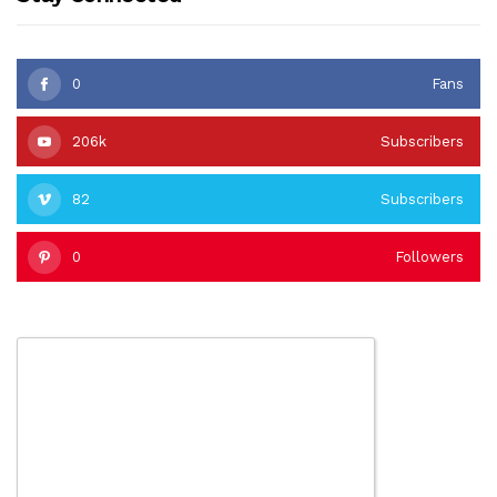
0
Fans
206k
Subscribers
82
Subscribers
0
Followers