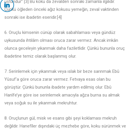
üstündür” [3] Bu koku da zevalden sonraki zamanla ilgilidir.
Çünkü öğleden önceki ağız kokusu yemeğin, zeval vaktinden
sonraki ise ibadetin eseridir.[4]
6. Oruçlu kimsenin cünüp olarak sabahlaması veya gündüz
uykusunda ihtilâm olması oruca zarar vermez. Ancak imkân
olunca geceleyin yıkanmak daha faziletlidir. Çünkü bununla oruç
ibadetine temiz olarak başlanmış olur.
7. Serinlemek için yıkanmak veya ıslak bir beze sarınmak Ebû
Yûsuf’a göre oruca zarar vermez. Fetvaya esas olan bu
görüştür. Çünkü bununla ibadete yardım edilmiş olur. Ebû
Hanîfe’ye göre ise serinlemek amacıyla ağza burna su almak
veya soğuk su ile yıkanmak mekruhtur.
8. Oruçlunun gül, misk ve esans gibi şeyi koklaması mekruh
değildir. Hanefîler dışındaki üç mezhebe göre, koku sürünmek ve