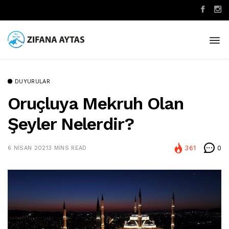
DUYURULAR
Oruçluya Mekruh Olan
Şeyler Nelerdir?
361
0
6 NISAN 2021
3 MINS READ