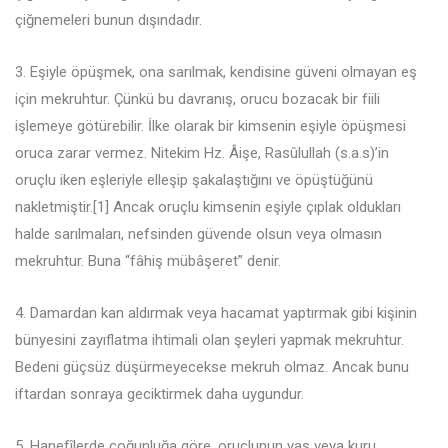
çiğnemeleri bunun dışındadır.
3. Eşiyle öpüşmek, ona sarılmak, kendisine güveni olmayan eş
için mekruhtur. Çünkü bu davranış, orucu bozacak bir fiili
işlemeye götürebilir. İlke olarak bir kimsenin eşiyle öpüşmesi
oruca zarar vermez. Nitekim Hz. Âişe, Rasûlullah (s.a.s)’in
oruçlu iken eşleriyle elleşip şakalaştığını ve öpüştüğünü
nakletmiştir.[1] Ancak oruçlu kimsenin eşiyle çıplak oldukları
halde sarılmaları, nefsinden güvende olsun veya olmasın
mekruhtur. Buna “fâhiş mübâşeret” denir.
4. Damardan kan aldırmak veya hacamat yaptırmak gibi kişinin
bünyesini zayıflatma ihtimali olan şeyleri yapmak mekruhtur.
Bedeni güçsüz düşürmeyecekse mekruh olmaz. Ancak bunu
iftardan sonraya geciktirmek daha uygundur.
5. Hanefîlerde çoğunluğa göre, oruçlunun yaş veya kuru