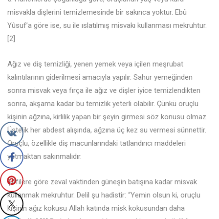
misvakla dişlerini temizlemesinde bir sakınca yoktur. Ebû
Yûsuf’a göre ise, su ile ıslatılmış misvakı kullanması mekruhtur.
[2]
Ağız ve diş temizliği, yenen yemek veya içilen meşrubat
kalıntılarının giderilmesi amacıyla yapılır. Sahur yemeğinden
sonra misvak veya fırça ile ağız ve dişler iyice temizlendikten
sonra, akşama kadar bu temizlik yeterli olabilir. Çünkü oruçlu
kişinin ağzına, kirlilik yapan bir şeyin girmesi söz konusu olmaz.
Üstelik her abdest alışında, ağzına üç kez su vermesi sünnettir.
Oruçlu, özellikle diş macunlarındaki tatlandırıcı maddeleri
yutmaktan sakınmalıdır.
Şâfilere göre zeval vaktinden güneşin batışına kadar misvak
kullanmak mekruhtur. Delil şu hadistir: “Yemin olsun ki, oruçlu
kişinin ağız kokusu Allah katında misk kokusundan daha