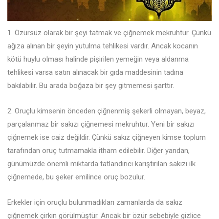
1. Özürsüz olarak bir şeyi tatmak ve çiğnemek mekruhtur. Çünkü
ağıza alınan bir şeyin yutulma tehlikesi vardır. Ancak kocanın
kötü huylu olması halinde pişirilen yemeğin veya aldanma
tehlikesi varsa satın alınacak bir gıda maddesinin tadına
bakılabilir. Bu arada boğaza bir şey gitmemesi şarttır.
2. Oruçlu kimsenin önceden çiğnenmiş şekerli olmayan, beyaz,
parçalanmaz bir sakızı çiğnemesi mekruhtur. Yeni bir sakızı
çiğnemek ise caiz değildir. Çünkü sakız çiğneyen kimse toplum
tarafından oruç tutmamakla itham edilebilir. Diğer yandan,
günümüzde önemli miktarda tatlandırıcı karıştırılan sakızı ilk
çiğnemede, bu şeker emilince oruç bozulur.
Erkekler için oruçlu bulunmadıkları zamanlarda da sakız
çiğnemek çirkin görülmüştür. Ancak bir özür sebebiyle gizlice