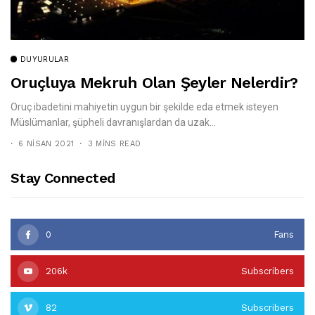
DUYURULAR
Oruçluya Mekruh Olan Şeyler Nelerdir?
Oruç ibadetini mahiyetin uygun bir şekilde eda etmek isteyen
Müslümanlar, şüpheli davranışlardan da uzak...
6 NISAN 2021
3 MINS READ
Stay Connected
0
Fans
206k
Subscribers
82
Subscribers