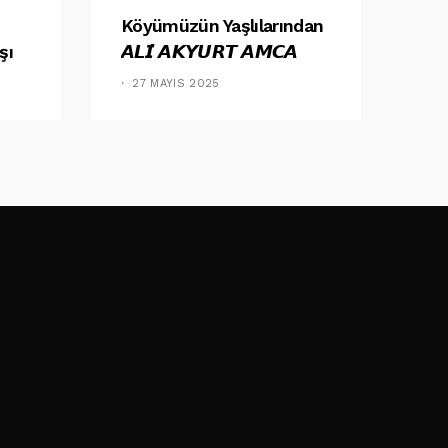
Köyümüzün Yaşlılarından
şı
𝘼𝙇𝙄̇ 𝘼𝙆𝙔𝙐𝙍𝙏 𝘼𝙈𝘾𝘼
27 MAYIS 2025