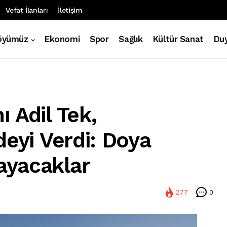
Vefat İlanları
İletişim
öyümüz
Ekonomi
Spor
Sağlık
Kültür Sanat
Duy
 Adil Tek,
deyi Verdi: Doya
ayacaklar
277
0