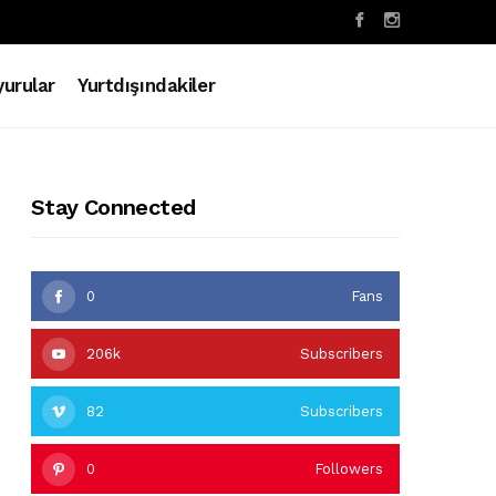
urular
Yurtdışındakiler
Stay Connected
0
Fans
206k
Subscribers
82
Subscribers
0
Followers