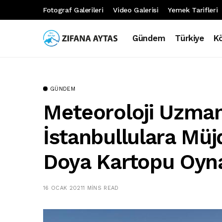
Fotograf Galerileri
Video Galerisi
Yemek Tarifleri
Gündem
Türkiye
K
GÜNDEM
Meteoroloji Uzmanı
İstanbullulara Müj
Doya Kartopu Oyn
16 OCAK 2021
1 MINS READ