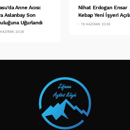
asu’da Anne Acısı:
Nihat Erdogan Ensar
a Aslanbay Son
Kebap Yeni İşyeri Açılı
culuğuna Uğurlandı
19 HAZIRAN 2026
 HAZIRAN 2026
TAKIP ET