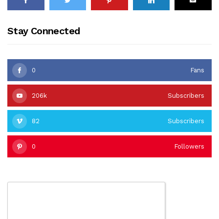
Stay Connected
0
Fans
206k
Subscribers
82
Subscribers
0
Followers