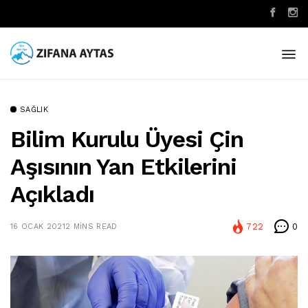
SAĞLIK
Bilim Kurulu Üyesi Çin
Aşısının Yan Etkilerini
Açıkladı
722
0
16 OCAK 2021
2 MINS READ