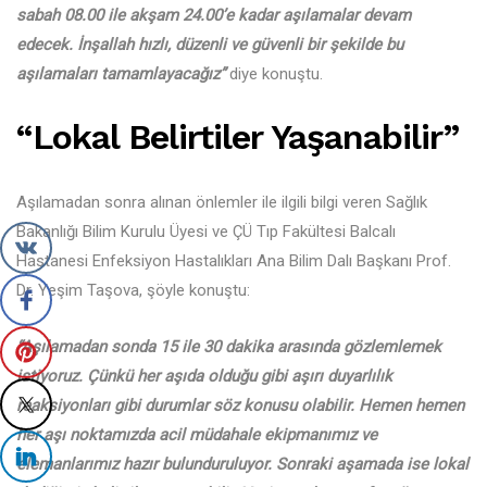
sabah 08.00 ile akşam 24.00’e kadar aşılamalar devam
edecek. İnşallah hızlı, düzenli ve güvenli bir şekilde bu
aşılamaları tamamlayacağız”
diye konuştu.
“Lokal Belirtiler Yaşanabilir”
Aşılamadan sonra alınan önlemler ile ilgili bilgi veren Sağlık
Bakanlığı Bilim Kurulu Üyesi ve ÇÜ Tıp Fakültesi Balcalı
Hastanesi Enfeksiyon Hastalıkları Ana Bilim Dalı Başkanı Prof.
Dr. Yeşim Taşova, şöyle konuştu:
“Aşılamadan sonda 15 ile 30 dakika arasında gözlemlemek
istiyoruz. Çünkü her aşıda olduğu gibi aşırı duyarlılık
reaksiyonları gibi durumlar söz konusu olabilir. Hemen hemen
her aşı noktamızda acil müdahale ekipmanımız ve
elemanlarımız hazır bulunduruluyor. Sonraki aşamada ise lokal