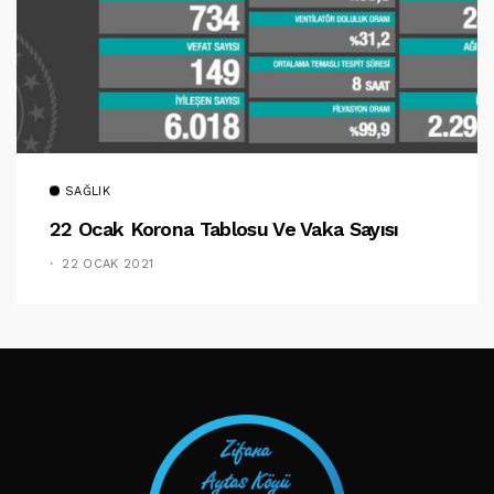
SAĞLIK
22 Ocak Korona Tablosu Ve Vaka Sayısı
22 OCAK 2021
TAKIP ET