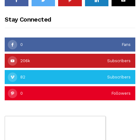
Stay Connected
0
Fans
206k
Subscribers
82
Subscribers
0
Followers