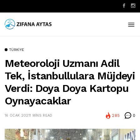
TÜRKIYE
Meteoroloji Uzmanı Adil
Tek, İstanbullulara Müjdeyi
Verdi: Doya Doya Kartopu
Oynayacaklar
285
0
16 OCAK 2021
1 MINS READ