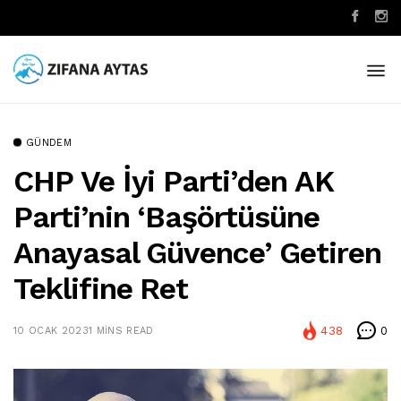
GÜNDEM
CHP Ve İyi Parti’den AK
Parti’nin ‘başörtüsüne
Anayasal Güvence’ Getiren
Teklifine Ret
438
0
10 OCAK 2023
1 MINS READ