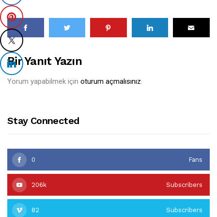
Bir Yanıt Yazın
Yorum yapabilmek için
oturum açmalısınız
.
Stay Connected
0
Fans
206k
Subscribers
82
Subscribers