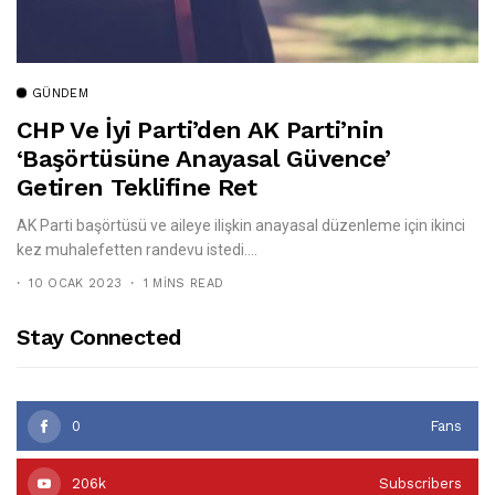
GÜNDEM
CHP Ve İyi Parti’den AK Parti’nin
‘başörtüsüne Anayasal Güvence’
Getiren Teklifine Ret
AK Parti başörtüsü ve aileye ilişkin anayasal düzenleme için ikinci
kez muhalefetten randevu istedi....
10 OCAK 2023
1 MINS READ
Stay Connected
0
Fans
206k
Subscribers